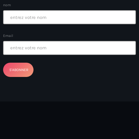
nom
American Airlines
American missionary couple killed in Haiti
Amérique du Nord
Email
Amérique latine
Ana Belique
André Jonas Vladimir Paraison
Angelo Jean-Baptiste
Anglais
Angy Desravines
Animal Rights
Annonces