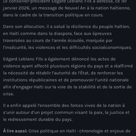
Le conseiller-président Edgard Leblanc Fils a adressé, ce 1er
À Propos
janvier 2026, un message de Nouvel An à la nation haïtienne,
dans le cadre de la transition politique en cours.
TV Direct
Dans son allocution, il a salué la résilience du peuple haïtien,
Actualités
en Haïti comme dans la diaspora, face aux épreuves
traversées au cours de l’année écoulée, marquée par
Blog Grid Sidebar
l’insécurité, les violences et les difficultés socioéconomiques.
Contact
Edgard Leblanc Fils a également dénoncé les actes de
violence ayant affecté plusieurs régions du pays et a réaffirmé
la nécessité de rétablir l’autorité de l’État, de renforcer les
institutions républicaines et de promouvoir l’unité nationale
afin d’engager Haïti sur la voie de la stabilité et de la sortie de
Archives
crise.
Il a enfin appelé l’ensemble des forces vives de la nation à
août 2026
s’unir autour d’un projet commun visant la paix, la justice et
juillet 2026
le redressement durable du pays.
juin 2026
À lire aussi:
Crise politique en Haïti : chronologie et enjeux de