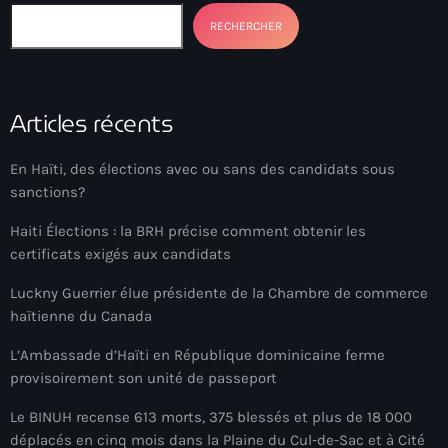
#NouPaKaTannAnkò
RECHERCHER
#Woyyycolumn
1804 Renaissance
Articles récents
1937 parsley massacre
En Haïti, des élections avec ou sans des candidats sous
2024 election
sanctions?
2024 Elections
Haiti Élections : la BRH précise comment obtenir les
certificats exigés aux candidats
2024 Paris Olympics
Luckny Guerrier élue présidente de la Chambre de commerce
2024 summer olympics
haïtienne du Canada
2025 Elections
L’Ambassade d’Haïti en République dominicaine ferme
2026 World Cup Qualifiers
provisoirement son unité de passeport
21 Nasyon
Le BINUH recense 613 morts, 375 blessés et plus de 18 000
déplacés en cinq mois dans la Plaine du Cul-de-Sac et à Cité