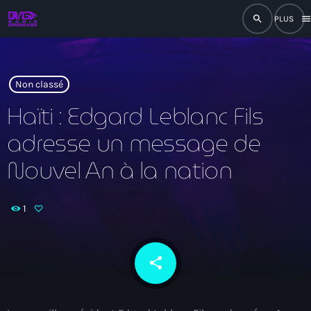
search
men
close
play_arrow
RADIO
Non classé
Haïti : Edgard Leblanc Fils
adresse un message de
play_arrow
RADIO DROMAGE
Nouvel An à la nation
1
Accueil
Programmation
share
email
Émissions