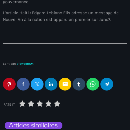
gouvernance
mai 2026
L’article Haïti : Edgard Leblanc Fils adresse un message de
avril 2026
Nouvel An à la nation est apparu en premier sur Juno7.
mars 2026
février 2026
janvier 2026
décembre 2025
Écrit par:
Viewcom04
novembre 2025
email
octobre 2025
septembre 2025
RATE IT
août 2025
juillet 2025
Articles similaires