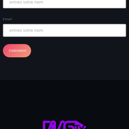
Anse-à-Foleur
Anse-à-Foleur Tags (Standard for category & specific for
Email
story): Haïti
Anse-à-Foleur-Latortue
Anti-gang Tactical Unit (UTAG)
anti-Haitian hate
anti-Haitianism
Antoine Simon Airport of Les Cayes
Antoine Simon International Airport
Antony Blinken
Arabe
Arcahaie