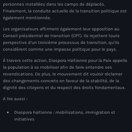
personnes installées dans les camps de déplacés.
mai 2026
Finalement, la conduite actuelle de la transition politique est
avril 2026
également mentionnée.
Les organisateurs affirment également leur opposition au
mars 2026
Conseil présidentiel de transition (CPT). Ils rejettent toute
février 2026
perspective d’un troisième processus de transition, qu’ils
considèrent comme une impasse politique pour le pays.
janvier 2026
À travers cette action, Diaspora Haïtienne pour la Paix appelle
décembre 2025
la population à se mobiliser afin de faire entendre ses
revendications. De plus, le mouvement dit vouloir réclamer
novembre 2025
des changements concrets en faveur de la stabilité, de la
octobre 2025
dignité des citoyens et du respect des droits fondamentaux.
septembre 2025
A lire aussi :
août 2025
Diaspora haïtienne : mobilisations, immigration et
initiatives
juillet 2025