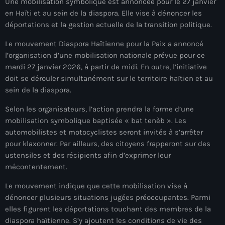
Une mobilisation symbolique est annoncée pour le 27 janvier
À Propos
en Haïti et au sein de la diaspora. Elle vise à dénoncer les
déportations et la gestion actuelle de la transition politique.
TV Direct
Le mouvement Diaspora Haïtienne pour la Paix a annoncé
Actualités
l’organisation d’une mobilisation nationale prévue pour ce
mardi 27 janvier 2026, à partir de midi. En outre, l’initiative
Blog Grid Sidebar
doit se dérouler simultanément sur le territoire haïtien et au
Contact
sein de la diaspora.
Selon les organisateurs, l’action prendra la forme d’une
mobilisation symbolique baptisée « bat tenèb ». Les
automobilistes et motocyclistes seront invités à s’arrêter
pour klaxonner. Par ailleurs, des citoyens frapperont sur des
Archives
ustensiles et des récipients afin d’exprimer leur
mécontentement.
août 2026
Le mouvement indique que cette mobilisation vise à
juillet 2026
dénoncer plusieurs situations jugées préoccupantes. Parmi
elles figurent les déportations touchant des membres de la
juin 2026
diaspora haïtienne. S’y ajoutent les conditions de vie des