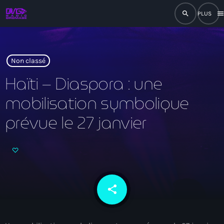
search
men
close
play_arrow
RADIO
Non classé
Haïti – Diaspora : une
mobilisation symbolique
play_arrow
RADIO DROMAGE
prévue le 27 janvier
Accueil
Programmation
share
email
Émissions