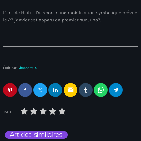
juin 2025
L’article Haïti – Diaspora : une mobilisation symbolique prévue
mai 2025
le 27 janvier est apparu en premier sur Juno7.
avril 2025
mars 2025
février 2025
janvier 2025
Écrit par:
Viewcom04
décembre 2024
novembre 2024
email
octobre 2024
septembre 2024
RATE IT
août 2024
Articles similaires
juillet 2024