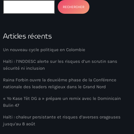
34th cohort of the PNH
RECHERCHER
400 Mawozo
400 Mawozo gang
Articles récents
739 new officers
79th UN General Assembly
Un nouveau cycle politique en Colombie
A lire
Haïti : l’INDDESC alerte sur les risques d’un scrutin sans
sécurité ni inclusion
AAN
Raina Forbin ouvre la deuxième phase de la Conférence
Abrite-toi
nationale des leaders religieux dans le Grand Nord
Acte de l'Indépendance d'Haiti
« Yo Kase Tèt DG a » prépare un remix avec le Dominicain
Bulin 47
Action humanitaire
Haïti : chaleur persistante et risques d’averses orageuses
activism
jusqu’au 8 août
Actualités