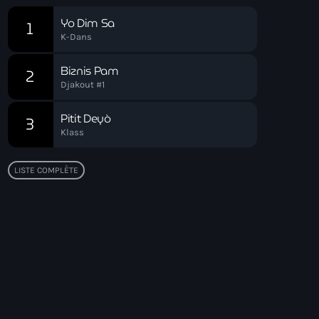
Yo Dim Sa
1
K-Dans
Biznis Pam
2
Djakout #1
Pitit Deyò
3
Klass
LISTE COMPLÈTE
Top popular