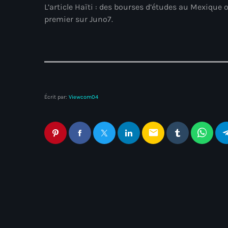
L’article Haïti : des bourses d’études au Mexiqu
premier sur Juno7.
Écrit par:
Viewcom04
email
Articles similaires
Non classé