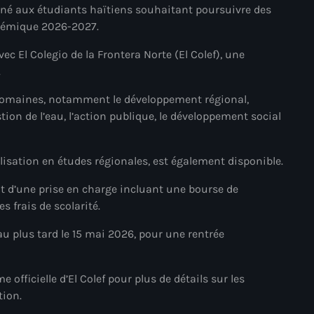
né aux étudiants haïtiens souhaitant poursuivre des
mai 2025
démique 2026-2027.
avril 2025
 El Colegio de la Frontera Norte (El Colef), une
.
mars 2025
domaines, notamment le développement régional,
février 2025
stion de l’eau, l’action publique, le développement social
janvier 2025
décembre 2024
lisation en études régionales, est également disponible.
novembre 2024
nt d’une prise en charge incluant une bourse de
 frais de scolarité.
octobre 2024
u plus tard le 15 mai 2026, pour une rentrée
septembre 2024
août 2024
 officielle d’El Colef pour plus de détails sur les
juillet 2024
tion.