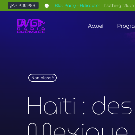
JAY PIMPER
Bloc Party - Helicopter
Nothing Much 
Accueil
Progr
Non classé
Haïti : d
Mexique 