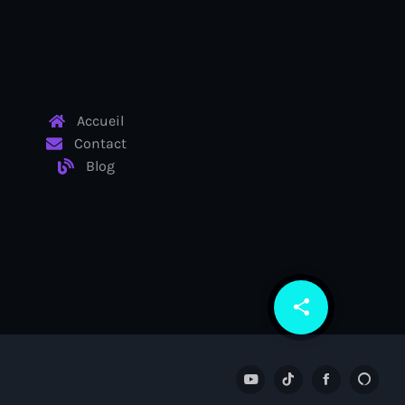
Accueil
Contact
Blog
share
email