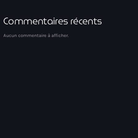
Commentaires récents
Aucun commentaire à afficher.
Compas Direct
Playlist HT
07:00 - 09:00
Playlist HT
Chart