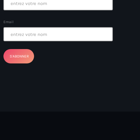
Email
ayes
nt Louverture
nt