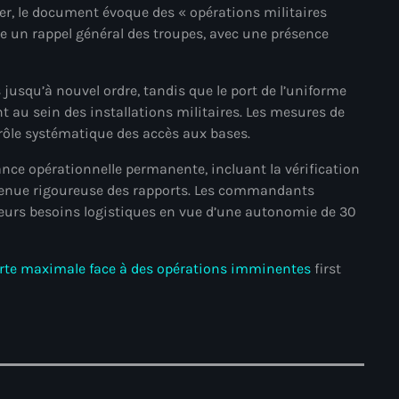
r, le document évoque des « opérations militaires
mai 2025
se un rappel général des troupes, avec une présence
avril 2025
usqu’à nouvel ordre, tandis que le port de l’uniforme
mars 2025
 au sein des installations militaires. Les mesures de
février 2025
rôle systématique des accès aux bases.
janvier 2025
ce opérationnelle permanente, incluant la vérification
 tenue rigoureuse des rapports. Les commandants
décembre 2024
leurs besoins logistiques en vue d’une autonomie de 30
novembre 2024
octobre 2024
alerte maximale face à des opérations imminentes
first
septembre 2024
août 2024
juillet 2024