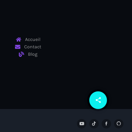
Accueil
Contact
Blog
share
email