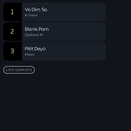
Yo Dim Sa
1
K-Dans
Biznis Pam
2
Djakout #1
Pitit Deyò
3
Klass
LISTE COMPLÈTE
Top popular