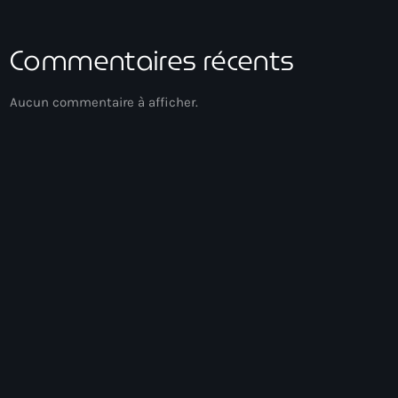
Commentaires récents
Aucun commentaire à afficher.
Gospel Music
Réveil Spirituel
04:00 - 06:00
Réveil Spirituel
Chart