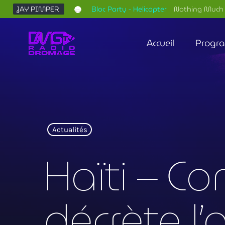
JAY PIMPER
Bloc Party - Helicopter
Nothing Much 
Accueil
Progr
Actualités
Haïti – Co
décrète l