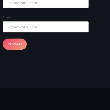
Email
ayes
nt Louverture
nt