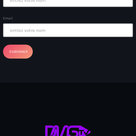
Arcahaie gangs Attack
Arcahaie Haiti
Email
Art & Culture
art and culture
Art Haiti
Art x Ayiti
Artibonite Department
Artibonite Haiti
artist
Artist Manuel Mathieu
Arts
Arts & Culture