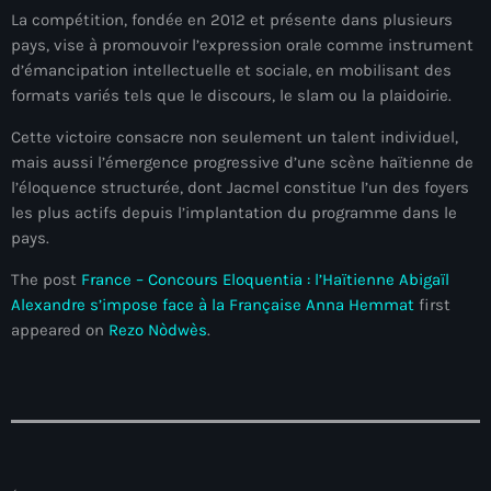
juin 2025
La compétition, fondée en 2012 et présente dans plusieurs
mai 2025
pays, vise à promouvoir l’expression orale comme instrument
d’émancipation intellectuelle et sociale, en mobilisant des
avril 2025
formats variés tels que le discours, le slam ou la plaidoirie.
mars 2025
Cette victoire consacre non seulement un talent individuel,
mais aussi l’émergence progressive d’une scène haïtienne de
février 2025
l’éloquence structurée, dont Jacmel constitue l’un des foyers
les plus actifs depuis l’implantation du programme dans le
janvier 2025
pays.
décembre 2024
The post
France – Concours Eloquentia : l’Haïtienne Abigaïl
novembre 2024
Alexandre s’impose face à la Française Anna Hemmat
first
appeared on
Rezo Nòdwès
.
octobre 2024
septembre 2024
août 2024
juillet 2024