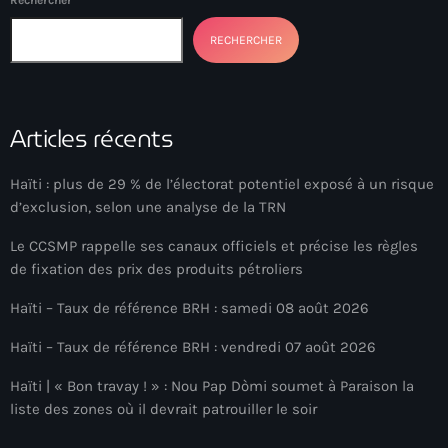
Rechercher
Adriano Espaillat
RECHERCHER
Advox
Aéroport Antoine Simon des Cayes
Articles récents
Aéroport international Toussaint Louverture
Afghanistan
Haïti : plus de 29 % de l’électorat potentiel exposé à un risque
d’exclusion, selon une analyse de la TRN
Afrique du Nord et Moyen-Orient
Le CCSMP rappelle ses canaux officiels et précise les règles
Afrique du Sud
de fixation des prix des produits pétroliers
Afrique Sub-Saharienne
Haïti – Taux de référence BRH : samedi 08 août 2026
agri-food
Haïti – Taux de référence BRH : vendredi 07 août 2026
Agriculture
Haïti | « Bon travay ! » : Nou Pap Dòmi soumet à Paraison la
liste des zones où il devrait patrouiller le soir
Agriculture & Environment