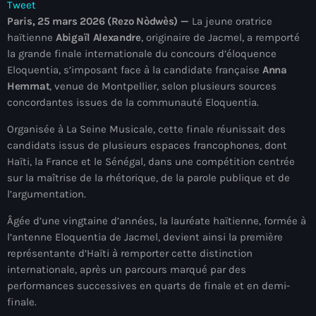
Tweet
mai 2026
Paris, 25 mars 2026 (Rezo Nòdwès) —
La jeune oratrice
haïtienne
Abigaïl Alexandre
, originaire de Jacmel, a remporté
avril 2026
la grande finale internationale du concours d’éloquence
mars 2026
Eloquentia, s’imposant face à la candidate française
Anna
Hemmat
, venue de Montpellier, selon plusieurs sources
février 2026
concordantes issues de la communauté Eloquentia.
janvier 2026
Organisée à La Seine Musicale, cette finale réunissait des
candidats issus de plusieurs espaces francophones, dont
décembre 2025
Haïti, la France et le Sénégal, dans une compétition centrée
sur la maîtrise de la rhétorique, de la parole publique et de
novembre 2025
l’argumentation.
octobre 2025
Âgée d’une vingtaine d’années, la lauréate haïtienne, formée à
septembre 2025
l’antenne Eloquentia de Jacmel, devient ainsi la première
représentante d’Haïti à remporter cette distinction
août 2025
internationale, après un parcours marqué par des
performances successives en quarts de finale et en demi-
juillet 2025
finale.