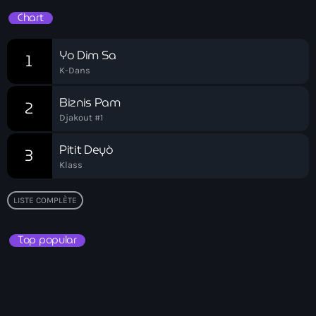
Chart
American Airlines
American missionary couple killed in Haiti
Yo Dim Sa
1
K-Dans
Amérique du Nord
Biznis Pam
Amérique latine
2
Djakout #1
Ana Belique
Pitit Deyò
3
André Jonas Vladimir Paraison
Klass
Angelo Jean-Baptiste
LISTE COMPLÈTE
Anglais
Top popular
Angy Desravines
Animal Rights
Annonces