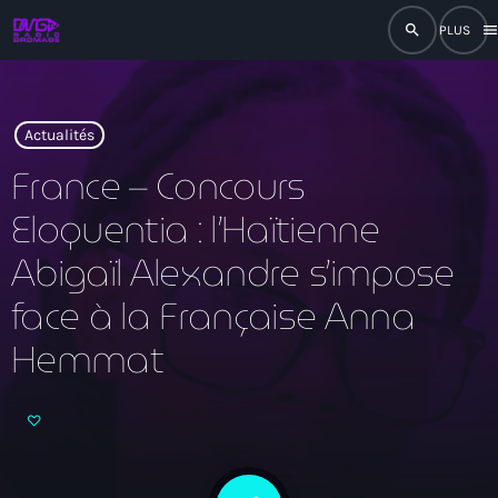
search
men
close
play_arrow
RADIO
Actualités
France – Concours
Eloquentia : l’Haïtienne
play_arrow
RADIO DROMAGE
Abigaïl Alexandre s’impose
face à la Française Anna
Hemmat
Accueil
Programmation
Émissions