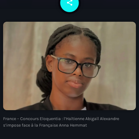
share
email
À Propos
TV Direct
Actualités
Blog Grid Sidebar
Contact
Archives
août 2026
France – Concours Eloquentia : l’Haïtienne Abigaïl Alexandre
juillet 2026
s’impose face à la Française Anna Hemmat
juin 2026