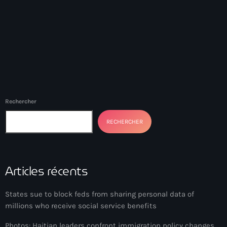
#NouPaKaTannAnkò
#Woyyycolumn
1804 Renaissance
1937 parsley massacre
2024 election
Rechercher
2024 Elections
RECHERCHER
2024 Paris Olympics
2024 summer olympics
Articles récents
2025 Elections
2026 World Cup Qualifiers
States sue to block feds from sharing personal data of
millions who receive social service benefits
21 Nasyon
Photos: Haitian leaders confront immigration policy changes