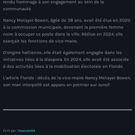
rendu hommage à son engagement au sein de la
mai 2026
communauté.
avril 2026
Nancy Metayer Bowen, âgée de 38 ans, avait été élue en 2020
à la commission municipale, devenant la première femme
mars 2026
noire à occuper ce poste dans la ville. Réélue en 2024, elle
exerçait les fonctions de vice-maire.
février 2026
D’origine haïtienne, elle était également engagée dans les
janvier 2026
initiatives liées à la diaspora. En 2024, elle avait été associée
décembre 2025
à des activités liées à la mobilisation électorale en Floride.
novembre 2025
L’article Floride : décès de la vice-maire Nancy Metayer Bowen,
son mari interpellé est apparu en premier sur Juno7.
octobre 2025
septembre 2025
août 2025
juillet 2025
Écrit par:
Viewcom04