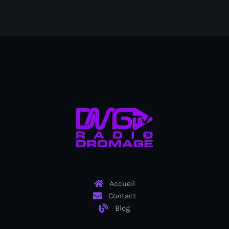
Anse-à-Foleur
Anse-à-Foleur Tags (Standard for category & specific for
story): Haïti
Anse-à-Foleur-Latortue
Anti-gang Tactical Unit (UTAG)
anti-Haitian hate
anti-Haitianism
Antoine Simon Airport of Les Cayes
Antoine Simon International Airport
Antony Blinken
Accueil
Arabe
Contact
Blog
Arcahaie