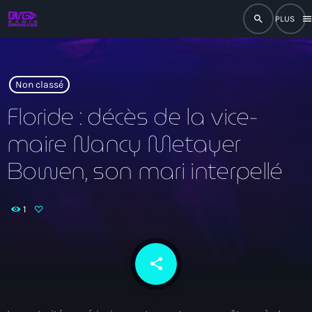
search
men
close
play_arrow
RADIO
Non classé
Floride : décès de la vice-
maire Nancy Metayer
play_arrow
RADIO DROMAGE
Bowen, son mari interpellé
1
Accueil
Programmation
share
email
Émissions