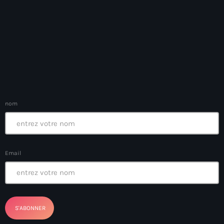
American Airlines
American missionary couple killed in Haiti
Amérique du Nord
Amérique latine
Ana Belique
nom
André Jonas Vladimir Paraison
Angelo Jean-Baptiste
Anglais
Email
Angy Desravines
Animal Rights
Annonces