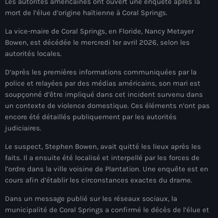
Les autorités américaines ont ouvert une enquête après la
À Propos
mort de l’élue d’origine haïtienne à Coral Springs.
TV Direct
La vice-maire de Coral Springs, en Floride, Nancy Metayer
Bowen, est décédée le mercredi 1er avril 2026, selon les
Actualités
autorités locales.
D’après les premières informations communiquées par la
Blog Grid Sidebar
Contact
police et relayées par des médias américains, son mari est
soupçonné d’être impliqué dans cet incident survenu dans
un contexte de violence domestique. Ces éléments n’ont pas
encore été détaillés publiquement par les autorités
judiciaires.
Archives
Le suspect, Stephen Bowen, avait quitté les lieux après les
faits. Il a ensuite été localisé et interpellé par les forces de
l’ordre dans la ville voisine de Plantation. Une enquête est en
août 2026
cours afin d’établir les circonstances exactes du drame.
juillet 2026
Dans un message publié sur les réseaux sociaux, la
juin 2026
municipalité de Coral Springs a confirmé le décès de l’élue et