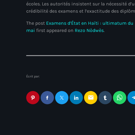
écoles. Les autorités insistent sur la nécessité d’
crédibilité des examens et l’exactitude des diplôm
The post
Examens d’État en Haïti : ultimatum du m
mai
first appeared on
Rezo Nòdwès
.
Écrit par:
email
Articles similaires