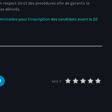
juin 2024
un respect strict des procédures afin de garantir la
es délivrés.
mai 2024
inistère pour l’inscription des candidats avant le 22
Catégories
: Internet Haiti
‘Pwogram Biden
“Viv Ansanm”
#freecarel
RATE IT
#HPK
#KPK
#NouBoukeTann