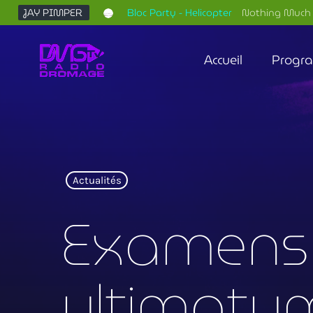
JAY PIMPER
Bloc Party - Helicopter
Nothing Much 
Accueil
Progr
Actualités
Examens d
ultimatum