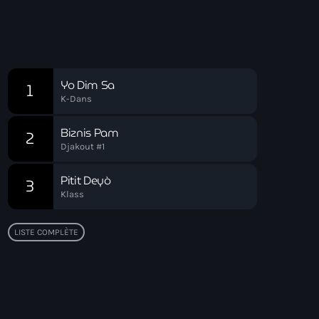
Réveil Spirituel
Chart
Yo Dim Sa
1
K-Dans
Biznis Pam
2
Djakout #1
Pitit Deyò
3
Klass
LISTE COMPLÈTE
Top popular