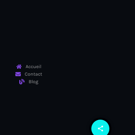
Accueil
Contact
Blog
share
email