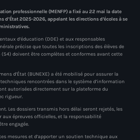
mai 2025
mation professionnelle (MENFP) a fixé au 22 mai la date
s d’État 2025-2026, appelant les directions d’écoles à se
avril 2025
inistratives.
mars 2025
entaux d’éducation (DDE) et aux responsables
février 2025
énérale précise que toutes les inscriptions des élèves de
 (S4) doivent être complètes et conformes avant cette
janvier 2025
décembre 2024
mens d’État (BUNEXE) a été mobilisé pour assurer la
novembre 2024
és techniques rencontrées dans le système d’information
sont autorisées directement sur la plateforme du
octobre 2024
ec rigueur.
septembre 2024
. Les dossiers transmis hors délai seront rejetés, les
ux épreuves officielles, et la responsabilité
août 2024
être engagée.
juillet 2024
e ces mesures et d’apporter un soutien technique aux