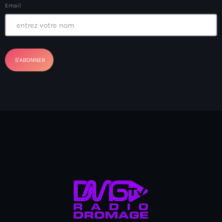
Email
BSAP
BSAP Haiti
Bulgarie
Burkina Faso
Business & Tech
California
Cameroun
camp-Perrin
Canada immigration
canal
Cap-Haitien
Cap-Haïtien Airport