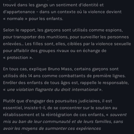
trouvé dans les gangs un sentiment d’identité et
mai 2026
d’appartenance – dans un contexte où la violence devient
avril 2026
« normale » pour les enfants.
mars 2026
Selon le rapport, les garçons sont utilisés comme espions,
pour transporter des munitions, pour surveiller les personnes
février 2026
enlevées… Les filles sont, elles, ciblées par la violence sexuelle
pour affaiblir des groupes rivaux ou en échange de
janvier 2026
« protection ».
décembre 2025
En tous cas, explique Bruno Mass, certains garçons sont
utilisés dès 14 ans comme combattants de première lignes.
novembre 2025
Enrôler des enfants de tous âges est, rappelle le responsable,
octobre 2025
«
une violation flagrante du droit international
».
septembre 2025
Plutôt que d’engager des poursuites judiciaires, il est
essentiel, insiste-t-il, de se concentrer sur le soutien au
août 2025
rétablissement et la réintégration de ces enfants, «
souvent
mis au ban de leur communauté et de leurs familles, sans
juillet 2025
avoir les moyens de surmonter ces expériences