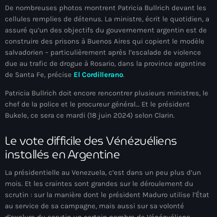
De nombreuses photos montrent Patricia Bullrich devant les
#NouPaKaTannAnkò
cellules remplies de détenus. La ministre, écrit le quotidien, a
assuré qu’un des objectifs du gouvernement argentin est de
#Woyyycolumn
construire des prisons à Buenos Aires qui copient le modèle
1804 Renaissance
salvadorien – particulièrement après l’escalade de violence
due au trafic de drogue à Rosario, dans la province argentine
1937 parsley massacre
de Santa Fe, précise
El Cordillerano
.
2024 election
Patricia Bullrich doit encore rencontrer plusieurs ministres, le
chef de la police et le procureur général… Et le président
2024 Elections
Bukele, ce sera ce mardi (18 juin 2024) selon Clarin.
2024 Paris Olympics
Le vote difficile des Vénézuéliens
2024 summer olympics
installés en Argentine
2025 Elections
La présidentielle au Venezuela, c’est dans un peu plus d’un
2026 World Cup Qualifiers
mois. Et les craintes sont grandes sur le déroulement du
scrutin : sur la manière dont le président Maduro utilise l’État
21 Nasyon
au service de sa campagne, mais aussi sur sa volonté
d’exclure du scrutin un certain nombre de Vénézuéliens –