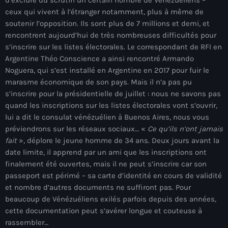
34th cohort of the PNH
ceux qui vivent à l’étranger notamment, plus à même de
400 Mawozo
soutenir l’opposition. Ils sont plus de 7 millions et demi, et
rencontrent aujourd’hui de très nombreuses difficultés pour
400 Mawozo gang
s’inscrire sur les listes électorales. Le correspondant de RFI en
Argentine Théo Conscience a ainsi rencontré Armando
739 new officers
Noguera, qui s’est installé en Argentine en 2017 pour fuir le
marasme économique de son pays. Mais il n’a pas pu
79th UN General Assembly
s’inscrire pour la présidentielle de juillet : nous ne savons pas
A lire
quand les inscriptions sur les listes électorales vont s’ouvrir,
lui a dit le consulat vénézuélien à Buenos Aires, nous vous
AAN
préviendrons sur les réseaux sociaux… «
Ce qu’ils n’ont jamais
fait
», déplore le jeune homme de 34 ans. Deux jours avant la
Abrite-toi
date limite, il apprend par un ami que les inscriptions ont
Acte de l'Indépendance d'Haiti
finalement été ouvertes, mais il ne peut s’inscrire car son
passeport est périmé – sa carte d’identité en cours de validité
Action humanitaire
et nombre d’autres documents ne suffiront pas. Pour
beaucoup de Vénézuéliens exilés parfois depuis des années,
activism
cette documentation peut s’avérer longue et couteuse à
Actualités
rassembler…