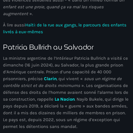
juin 2024
enfant est une proie, quand ça va mal les risques
augmentent
».
mai 2024
À lire aussi
Haïti: de la rue aux gangs, le parcours des enfants
livrés à eux-mêmes
Catégories
Patricia Bullrich au Salvador
La ministre argentine de l’Intérieur Patricia Bullrich a visité ce
: Internet Haiti
dimanche (16 juin 2024), au Salvador, la plus grande prison
‘Pwogram Biden
d’Amérique centrale. Prison d’une capacité de 40 000
prisonniers, précise
Clarin
, qui vivent «
sous un régime de
“Viv Ansanm”
contrôle strict et de droits minimums
». Les organisations de
défense des droits de l’homme avaient sonné l’alarme lors de
#freecarel
sa construction, rappelle
La Nacion
. Nayib Bukele, qui dirige le
#HPK
pays depuis 2019, a déclaré la « guerre » aux bandes armées,
dont il a mis des dizaines de milliers de membres en prison.
#KPK
Le pays est, depuis 2022, sous un régime d’exception qui
permet les détentions sans mandat.
#NouBoukeTann