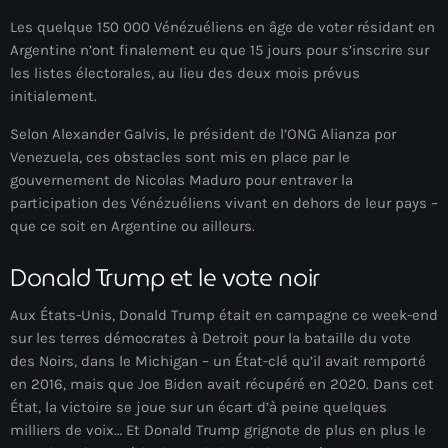
Adriano Espaillat
Les quelque 150 000 Vénézuéliens en âge de voter résidant en
Argentine n’ont finalement eu que 15 jours pour s’inscrire sur
Advox
les listes électorales, au lieu des deux mois prévus
initialement.
Aéroport Antoine Simon des Cayes
Selon Alexander Galvis, le président de l’ONG Alianza por
Aéroport international Toussaint Louverture
Venezuela, ces obstacles sont mis en place par le
gouvernement de Nicolas Maduro pour entraver la
Afghanistan
participation des Vénézuéliens vivant en dehors de leur pays –
Afrique du Nord et Moyen-Orient
que ce soit en Argentine ou ailleurs.
Afrique du Sud
Donald Trump et le vote noir
Afrique Sub-Saharienne
Aux États-Unis, Donald Trump était en campagne ce week-end
sur les terres démocrates à Detroit pour la bataille du vote
agri-food
des Noirs, dans le Michigan – un État-clé qu’il avait remporté
Agriculture
en 2016, mais que Joe Biden avait récupéré en 2020. Dans cet
État, la victoire se joue sur un écart d’à peine quelques
Agriculture & Environment
milliers de voix… Et Donald Trump grignote de plus en plus le