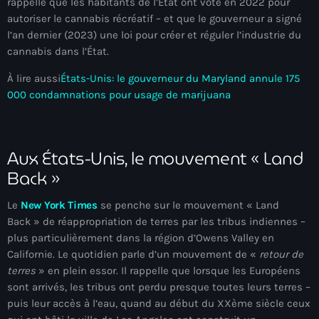
rappelle que les habitants de l’État ont voté en 2022 pour
Anse-à-Foleur
autoriser le cannabis récréatif – et que le gouverneur a signé
Anse-à-Foleur Tags (Standard for category & specific for
l’an dernier (2023) une loi pour créer et réguler l’industrie du
story): Haïti
cannabis dans l’État.
Anse-à-Foleur-Latortue
À lire aussi
États-Unis: le gouverneur du Maryland annule 175
000 condamnations pour usage de marijuana
Anti-gang Tactical Unit (UTAG)
anti-Haitian hate
Aux États-Unis, le mouvement « Land
anti-Haitianism
Back »
Antoine Simon Airport of Les Cayes
Le
New York Times
se penche sur le mouvement « Land
Antoine Simon International Airport
Back » de réappropriation de terres par les tribus indiennes –
plus particulièrement dans la région d’Owens Valley en
Antony Blinken
Californie. Le quotidien parle d’un mouvement de «
retour de
terres
» en plein essor. Il rappelle que lorsque les Européens
Arabe
sont arrivés, les tribus ont perdu presque toutes leurs terres –
Arcahaie
puis leur accès à l’eau, quand au début du XXème siècle ceux