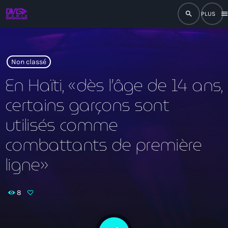
search
men
close
play_arrow
RADIO
Non classé
En Haïti, «dès l’âge de 14 ans,
certains garçons sont
play_arrow
RADIO DROMAGE
utilisés comme
combattants de première
ligne»
Accueil
Programmation
8
Émissions