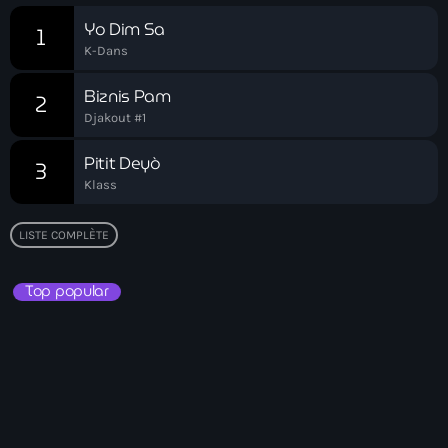
boat accidents
Yo Dim Sa
1
K-Dans
boat explosion
Biznis Pam
boat sank
2
Djakout #1
Boat-people
Pitit Deyò
3
boating incident
Klass
bomb threats
LISTE COMPLÈTE
Bombardopolis
Top popular
Books
Books in Hands
border security
Bosniaque
Bosnie-Herzégovine