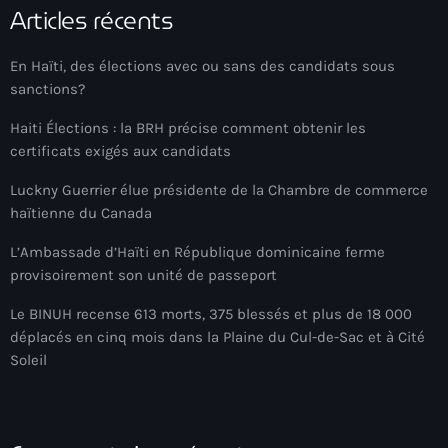
Articles récents
Bel-Air gang
Belgique
En Haïti, des élections avec ou sans des candidats sous
sanctions?
Belize
Haiti Élections : la BRH précise comment obtenir les
Belmar Joseph
certificats exigés aux candidats
Bengali
Luckny Guerrier élue présidente de la Chambre de commerce
Bénin
haïtienne du Canada
Bhoutan
L’Ambassade d’Haïti en République dominicaine ferme
provisoirement son unité de passeport
Biden
Le BINUH recense 613 morts, 375 blessés et plus de 18 000
Biden administration
déplacés en cinq mois dans la Plaine du Cul-de-Sac et à Cité
Soleil
Biden parole program
Biden program
Biélorussie