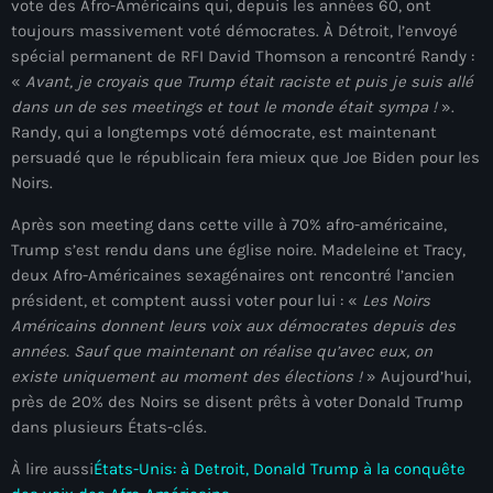
vote des Afro-Américains qui, depuis les années 60, ont
Akademi Kreyòl Ayisyen
toujours massivement voté démocrates. À Détroit, l’envoyé
Albanie
spécial permanent de RFI David Thomson a rencontré Randy :
«
Avant, je croyais que Trump était raciste et puis je suis allé
Alexandre Grand’Pierre
dans un de ses meetings et tout le monde était sympa !
».
Randy, qui a longtemps voté démocrate, est maintenant
Alexandre Pétion
persuadé que le républicain fera mieux que Joe Biden pour les
Alexandre Pierre
Noirs.
Algérie
Après son meeting dans cette ville à 70% afro-américaine,
Trump s’est rendu dans une église noire. Madeleine et Tracy,
Alimentation
deux Afro-Américaines sexagénaires ont rencontré l’ancien
président, et comptent aussi voter pour lui : «
Les Noirs
Aljany Narcius writer
Américains donnent leurs voix aux démocrates depuis des
années. Sauf que maintenant on réalise qu’avec eux, on
Allemagne
existe uniquement au moment des élections !
» Aujourd’hui,
Allemand
près de 20% des Noirs se disent prêts à voter Donald Trump
dans plusieurs États-clés.
Alligator Alcatraz
À lire aussi
États-Unis: à Detroit, Donald Trump à la conquête
Alsatian