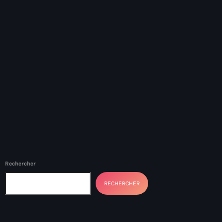
banboch kreyol 2024
Bangladesh
bank
Banque Nationale de Crédit
Barbade
Barbecue
Basen Ble
Basketball
Rechercher
Bassin-Bleu
RECHERCHER
bayo festival
Beauty & Style