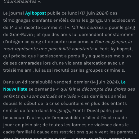
juin 2025
traumatisantes
».
mai 2025
Le journal
Ayibopost
publie ce lundi (17 juin 2024) des
témoignages d’enfants enrôlés dans les gangs. Un adolescent
avril 2025
de 14 ans raconte comment il «
fait les courses
» pour le gang
de Gran-Ravin ; et que des amis lui demandent constamment
mars 2025
d’intégrer ce gang et de porter une arme. «
Pour ce garçon, la
mort représente une possibilité constante
», écrit Ayibopost,
février 2025
qui précise que l’adolescent a perdu il y a quelques mois un
janvier 2025
de ses camarades lors d’une violente altercation avec un
troisième ami, lui aussi recruté par les groupes criminels.
décembre 2024
Dans un éditorialpublié vendredi dernier (14 juin 2024),
Le
novembre 2024
Nouvelliste
se demande «
qui fait le décompte des droits des
enfants qui sont bafoués et violés
» ces dernières années
octobre 2024
depuis le début de la crise sécuritaire.En plus des enfants
septembre 2024
enrôlés de force dans les gangs, Frantz Duval parle, pour
beaucoup d’autres, de l’impossibilité d’aller à l’école ou de
août 2024
jouer en plein air ; de toutes les formes de violence dans le
cadre familial à cause des restrictions que vivent les parents ;
juillet 2024
des violences sexuelles aussi – «
dans un milieu normal un