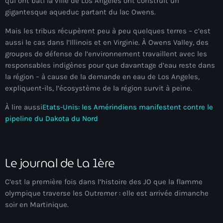
qui ont bâti la ville de Los Angeles ont construit un
Arcahaie gangs Attack
gigantesque aqueduc partant du lac Owens.
Arcahaie Haiti
Mais les tribus récupèrent peu à peu quelques terres – c’est
aussi le cas dans l’Illinois et en Virginie. À Owens Valley, des
Art & Culture
groupes de défense de l’environnement travaillent avec les
art and culture
responsables indigènes pour que davantage d’eau reste dans
la région – à cause de la demande en eau de Los Angeles,
Art Haiti
expliquent-ils, l’écosystème de la région survit à peine.
Art x Ayiti
À lire aussi
Etats-Unis: les Amérindiens manifestent contre le
pipeline du Dakota du Nord
Artibonite Department
Artibonite Haiti
Le journal de La 1ère
artist
Artist Manuel Mathieu
C’est la première fois dans l’histoire des JO que la flamme
olympique traverse les Outremer : elle est arrivée dimanche
Arts
soir en Martinique.
Arts & Culture