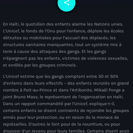
share
email
À Propos
TV Direct
En Haïti, le quotidien des enfants alarme les Nations unies.
L’Unicef, le fonds de l’Onu pour l’enfance, déplore les écoles
Actualités
détruites ou mobilisées pour l’accueil des déplacés, les
structures sanitaires manquantes, tout un système mis à
Blog Grid Sidebar
Contact
terre à cause des attaques des gangs. Et les gangs
n’épargnent pas les enfants, victimes de violences sexuelles,
et enrôlés par les groupes criminels.
L’Unicef estime que les gangs comptent entre 30 et 50%
d’enfants dans leurs effectifs – des enfants recrutés en grand
Archives
nombre à Port-au-Prince et dans l’Artibonite. Mikaël Ponge a
joint Bruno Mass, le représentant de l’organisation en Haïti.
Dans un rapport commandité par l’Unicef, explique-t-il,
août 2026
certains enfants se disent contraints de rejoindre les groupes
juillet 2026
armés pour leur protection, ou en raison de la menace de
représailles. D’autres le font pour de la nourriture, ou pour
juin 2026
disposer d’un revenu pour leurs familles. Certains disent avoir