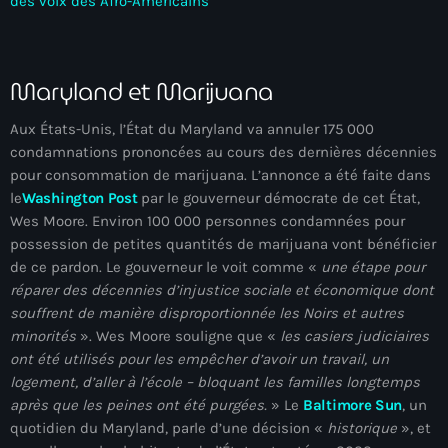
des voix des Afro-Américains
American Airlines
American missionary couple killed in Haiti
Maryland et Marijuana
Amérique du Nord
Aux États-Unis, l’État du Maryland va annuler 175 000
Amérique latine
condamnations prononcées au cours des dernières décennies
pour consommation de marijuana. L’annonce a été faite dans
Ana Belique
le
Washington Post
par le gouverneur démocrate de cet État,
Wes Moore. Environ 100 000 personnes condamnées pour
André Jonas Vladimir Paraison
possession de petites quantités de marijuana vont bénéficier
Angelo Jean-Baptiste
de ce pardon. Le gouverneur le voit comme «
une étape pour
réparer des décennies d’injustice sociale et économique dont
Anglais
souffrent de manière disproportionnée les Noirs et autres
minorités
». Wes Moore souligne que «
les casiers judiciaires
Angy Desravines
ont été utilisés pour les empêcher d’avoir un travail, un
Animal Rights
logement, d’aller à l’école – bloquant les familles longtemps
après que les peines ont été purgées.
» Le
Baltimore Sun
, un
Annonces
quotidien du Maryland, parle d’une décision «
historique
», et