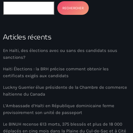
RECHERCHER
BIEN
Billet
BINUH
Articles récents
Bishop Gregory Toussaint
En Haïti, des élections avec ou sans des candidats sous
BIT-Haiti theater troupe
sanctions?
Black chefs
Haiti Élections : la BRH précise comment obtenir les
certificats exigés aux candidats
Black History Month
Luckny Guerrier élue présidente de la Chambre de commerce
Blackout
haïtienne du Canada
Blagues et rires
L’Ambassade d’Haïti en République dominicaine ferme
provisoirement son unité de passeport
BNC
Le BINUH recense 613 morts, 375 blessés et plus de 18 000
BNC scandal
déplacés en cinq mois dans la Plaine du Cul-de-Sac et à Cité