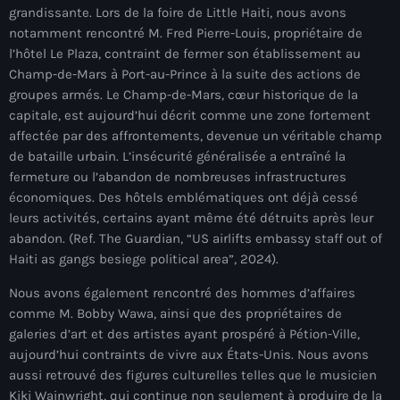
grandissante. Lors de la foire de Little Haiti, nous avons
#NouPaKaTannAnkò
notamment rencontré M. Fred Pierre-Louis, propriétaire de
l’hôtel Le Plaza, contraint de fermer son établissement au
#Woyyycolumn
Champ-de-Mars à Port-au-Prince à la suite des actions de
1804 Renaissance
groupes armés. Le Champ-de-Mars, cœur historique de la
capitale, est aujourd’hui décrit comme une zone fortement
1937 parsley massacre
affectée par des affrontements, devenue un véritable champ
de bataille urbain. L’insécurité généralisée a entraîné la
2024 election
fermeture ou l’abandon de nombreuses infrastructures
2024 Elections
économiques. Des hôtels emblématiques ont déjà cessé
leurs activités, certains ayant même été détruits après leur
2024 Paris Olympics
abandon. (Ref. The Guardian, “US airlifts embassy staff out of
Haiti as gangs besiege political area”, 2024).
2024 summer olympics
Nous avons également rencontré des hommes d’affaires
2025 Elections
comme M. Bobby Wawa, ainsi que des propriétaires de
galeries d’art et des artistes ayant prospéré à Pétion-Ville,
2026 World Cup Qualifiers
aujourd’hui contraints de vivre aux États-Unis. Nous avons
21 Nasyon
aussi retrouvé des figures culturelles telles que le musicien
Kiki Wainwright, qui continue non seulement à produire de la