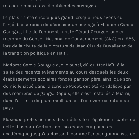
34th cohort of the PNH
musique mais aussi à publier des ouvrages.
400 Mawozo
Le plaisir a été encore plus grand lorsque nous avons eu
l’agréable surprise de dédicacer un ouvrage à Madame Carole
400 Mawozo gang
Gourgue, fille de l’éminent juriste Gérard Gourgue, ancien
739 new officers
membre du Conseil National de Gouvernement (CNG) en 1986,
lors de la chute de la dictature de Jean-Claude Duvalier et de
79th UN General Assembly
la transition politique en Haïti.
A lire
Madame Carole Gourgue a, elle aussi, dû quitter Haïti à la
suite des récents événements au cours desquels les deux
AAN
établissements scolaires fondés par son père, ainsi que son
domicile situé dans la zone de Pacot, ont été vandalisés par
Abrite-toi
des membres de gangs. Depuis, elle s’est installée à Miami,
Acte de l'Indépendance d'Haiti
dans l’attente de jours meilleurs et d’un éventuel retour au
pays.
Action humanitaire
Plusieurs professionnels des médias font également partie de
activism
cette diaspora. Certains ont poursuivi leur parcours
académique jusqu’au doctorat, comme l’ancien journaliste de
Actualités