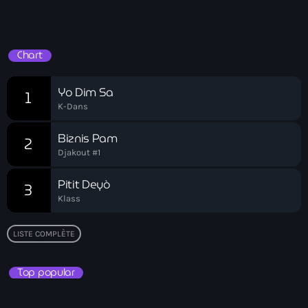
Hits Du Moment
Brad Lander
Breaking Barrier gang
Chart
breaking news
Yo Dim Sa
1
Brésil
K-Dans
Brèves
Biznis Pam
2
Djakout #1
bridge
Pitit Deyò
3
Brooklyn
Klass
Brooklyn events
LISTE COMPLÈTE
Broward
Bruno Mourral
Top popular
Bryan Destin