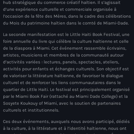
juin 2025
hub stratégique du commerce créatif haïtien. Il s’agissait
d’une expérience culturelle et commerciale organisée à
mai 2025
l’occasion de la fête des Mères, dans le cadre des célébrations
du Mois du patrimoine haïtien dans le comté de Miami-Dade.
avril 2025
La seconde manifestation est le Little Haiti Book Festival, une
mars 2025
foire annuelle du livre qui célèbre la culture haïtienne et celle
février 2025
de la diaspora à Miami. Cet événement rassemble écrivains,
artistes, musiciens et membres de la communauté autour
janvier 2025
d’activités variées : lectures, panels, spectacles, ateliers,
activités pour enfants et échanges culturels. Son objectif est
décembre 2024
de valoriser la littérature haïtienne, de favoriser le dialogue
novembre 2024
culturel et de renforcer les liens communautaires dans le
quartier de Little Haiti. Le festival est principalement organisé
octobre 2024
par le Miami Book Fair (rattaché au Miami Dade College) et la
Sosyete Koukouy of Miami, avec le soutien de partenaires
septembre 2024
culturels et institutionnels.
août 2024
Ces deux événements, auxquels nous avons participé, dédiés
à la culture, à la littérature et à l’identité haïtienne, nous ont
juillet 2024