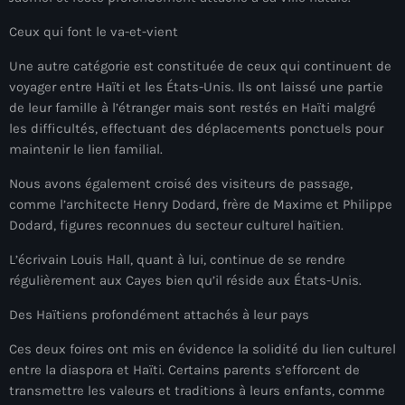
American Airlines
Ceux qui font le va-et-vient
American missionary couple killed in Haiti
Une autre catégorie est constituée de ceux qui continuent de
voyager entre Haïti et les États-Unis. Ils ont laissé une partie
Amérique du Nord
de leur famille à l’étranger mais sont restés en Haïti malgré
les difficultés, effectuant des déplacements ponctuels pour
Amérique latine
maintenir le lien familial.
Ana Belique
Nous avons également croisé des visiteurs de passage,
André Jonas Vladimir Paraison
comme l’architecte Henry Dodard, frère de Maxime et Philippe
Dodard, figures reconnues du secteur culturel haïtien.
Angelo Jean-Baptiste
L’écrivain Louis Hall, quant à lui, continue de se rendre
Anglais
régulièrement aux Cayes bien qu’il réside aux États-Unis.
Angy Desravines
Des Haïtiens profondément attachés à leur pays
Animal Rights
Ces deux foires ont mis en évidence la solidité du lien culturel
entre la diaspora et Haïti. Certains parents s’efforcent de
Annonces
transmettre les valeurs et traditions à leurs enfants, comme