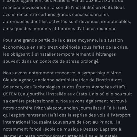
Il existe également des Haïtiens venus aux États-Unis de
Akademi Kreyòl Ayisyen
manière provisoire, en raison de l’instabilité en Haïti. Nous
Albanie
avons rencontré certains grands concessionnaires
automobiles dont les activités sont devenues impraticables,
Alexandre Grand’Pierre
ainsi que des hommes et femmes d’affaires reconnus.
Alexandre Pétion
Pour une grande partie de la classe moyenne, la situation
économique en Haïti s’est détériorée sous l’effet de la crise,
Alexandre Pierre
les obligeant à s’installer temporairement à l’étranger,
souvent dans un contexte de stress prolongé.
Algérie
Nous avons notamment rencontré la sympathique Mme
Alimentation
Claude Agenor, ancienne administratrice de l’Institut des
Aljany Narcius writer
Sciences, des Technologies et des Études Avancées d’Haïti
(ISTEAH), aujourd’hui installée aux États-Unis où elle poursuit
Allemagne
sa carrière professionnelle. Nous avons également retrouvé
notre confrère Fritz Valescot, ancien journaliste à Télé Haïti,
Allemand
qui espère rentrer en Haïti dès la reprise des vols à l’Aéroport
Alligator Alcatraz
international Toussaint Louverture de Port-au-Prince. Il a
notamment fondé l’école de musique Dessex Baptiste à
Alsatian
Jacmel et reste profondément attaché à sa ville natale.