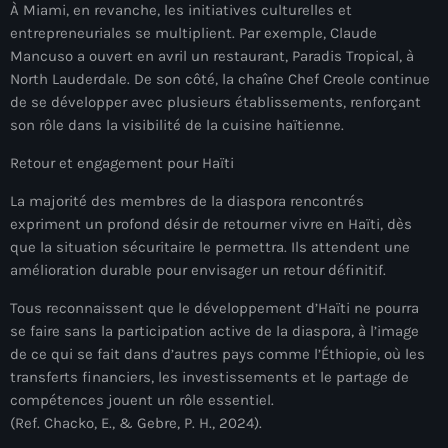
À Miami, en revanche, les initiatives culturelles et
Arcahaie gangs Attack
entrepreneuriales se multiplient. Par exemple, Claude
Arcahaie Haiti
Mancuso a ouvert en avril un restaurant, Paradis Tropical, à
North Lauderdale. De son côté, la chaîne Chef Creole continue
Art & Culture
de se développer avec plusieurs établissements, renforçant
son rôle dans la visibilité de la cuisine haïtienne.
art and culture
Retour et engagement pour Haïti
Art Haiti
La majorité des membres de la diaspora rencontrés
Art x Ayiti
expriment un profond désir de retourner vivre en Haïti, dès
Artibonite Department
que la situation sécuritaire le permettra. Ils attendent une
amélioration durable pour envisager un retour définitif.
Artibonite Haiti
Tous reconnaissent que le développement d’Haïti ne pourra
artist
se faire sans la participation active de la diaspora, à l’image
de ce qui se fait dans d’autres pays comme l’Éthiopie, où les
Artist Manuel Mathieu
transferts financiers, les investissements et le partage de
compétences jouent un rôle essentiel.
Arts
(Ref. Chacko, E., & Gebre, P. H., 2024).
Arts & Culture