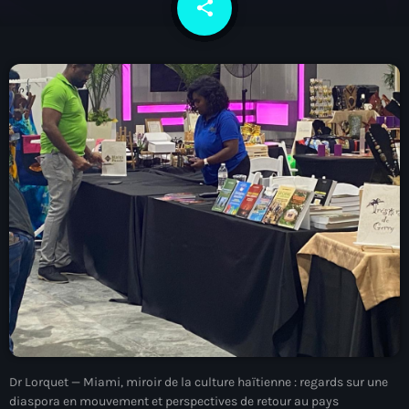
share
email
À Propos
TV Direct
Actualités
Blog Grid Sidebar
Contact
Archives
août 2026
juillet 2026
Dr Lorquet — Miami, miroir de la culture haïtienne : regards sur une
juin 2026
diaspora en mouvement et perspectives de retour au pays