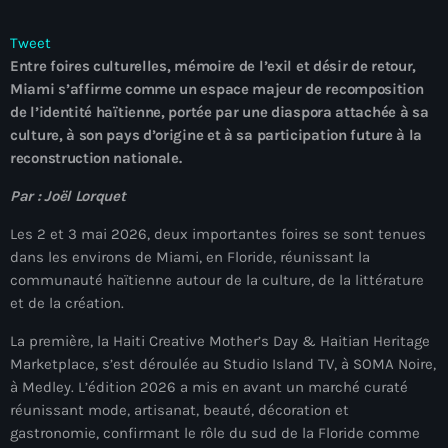
mai 2026
Tweet
avril 2026
Entre foires culturelles, mémoire de l’exil et désir de retour,
Miami s’affirme comme un espace majeur de recomposition
mars 2026
de l’identité haïtienne, portée par une diaspora attachée à sa
culture, à son pays d’origine et à sa participation future à la
février 2026
reconstruction nationale.
janvier 2026
Par : Joël Lorquet
décembre 2025
Les 2 et 3 mai 2026, deux importantes foires se sont tenues
novembre 2025
dans les environs de Miami, en Floride, réunissant la
communauté haïtienne autour de la culture, de la littérature
octobre 2025
et de la création.
septembre 2025
La première, la Haiti Creative Mother’s Day & Haitian Heritage
Marketplace, s’est déroulée au Studio Island TV, à SOMA Noire,
août 2025
à Medley. L’édition 2026 a mis en avant un marché curaté
réunissant mode, artisanat, beauté, décoration et
juillet 2025
gastronomie, confirmant le rôle du sud de la Floride comme