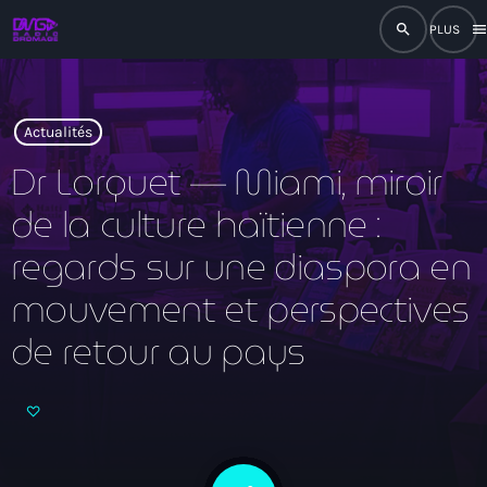
search
men
close
play_arrow
RADIO
Actualités
Dr Lorquet — Miami, miroir
de la culture haïtienne :
play_arrow
RADIO DROMAGE
regards sur une diaspora en
mouvement et perspectives
de retour au pays
Accueil
Programmation
Émissions