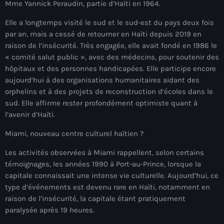
Mme Yannick Peraudin, partie d’Haïti en 1964.
Anse-à-Foleur
Elle a longtemps visité le sud et le sud-est du pays deux fois
Anse-à-Foleur Tags (Standard for category & specific for
par an, mais a cessé de retourner en Haïti depuis 2019 en
story): Haïti
raison de l’insécurité. Très engagée, elle avait fondé en 1986 le
Anse-à-Foleur-Latortue
« comité salut public », avec des médecins, pour soutenir des
hôpitaux et des personnes handicapées. Elle participe encore
Anti-gang Tactical Unit (UTAG)
aujourd’hui à des organisations humanitaires aidant des
orphelins et à des projets de reconstruction d’écoles dans le
anti-Haitian hate
sud. Elle affirme rester profondément optimiste quant à
anti-Haitianism
l’avenir d’Haïti.
Antoine Simon Airport of Les Cayes
Miami, nouveau centre culturel haïtien ?
Antoine Simon International Airport
Les activités observées à Miami rappellent, selon certains
témoignages, les années 1990 à Port-au-Prince, lorsque la
Antony Blinken
capitale connaissait une intense vie culturelle. Aujourd’hui, ce
type d’événements est devenu rare en Haïti, notamment en
Arabe
raison de l’insécurité, la capitale étant pratiquement
paralysée après 19 heures.
Arcahaie