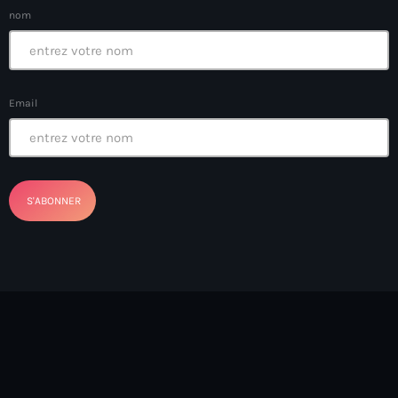
nom
Cap-Haitien anniversary
Cap-Haitien market
Cap-Haïtien motorcycle riders
Email
Caracol Industrial Park
Caraïbe
Carel Pedre
Caribbean American Heritage Month
Caribbean Americans for Harris
Caribbean food
Caribbean Heritage Month
Caribbean tariffs