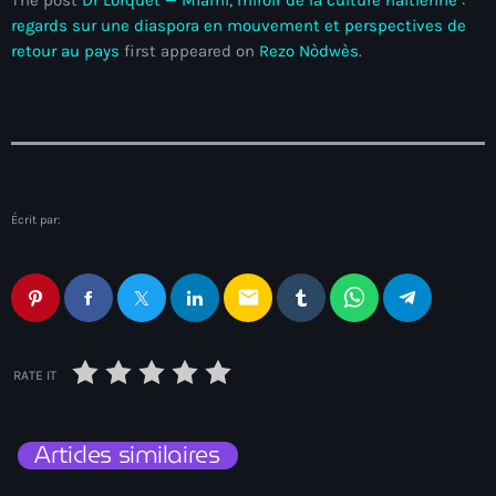
Ayiti
regards sur une diaspora en mouvement et perspectives de
retour au pays
first appeared on
Rezo Nòdwès
.
Ayiti Akil des pins
Ayiti la vi chè
AYITIKA
Aysyen Brésil
Écrit par:
Aysyen Chili
Azerbaijanais
email
Bad Kreyol
Bahamas
RATE IT
Bahamas boat
Articles similaires
Baie-de-Henne
banboch kreyol