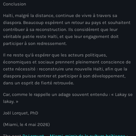
Conclusion
Arts et Culture
Haïti, malgré la distance, continue de vivre à travers sa
Asie Centrale et Caucase
diaspora. Beaucoup espèrent un retour au pays et souhaitent
contribuer à sa reconstruction. Ils considèrent que leur
Asie de l'Est
véritable patrie reste Haïti, et que leur engagement doit
participer à son redressement.
Asie du Sud
Il ne reste qu’à espérer que les acteurs politiques,
Asylum for Haïtian
économiques et sociaux prennent pleinement conscience de
cette nécessité : reconstruire une nouvelle Haïti, afin que la
asylum seekers
diaspora puisse rentrer et participer à son développement,
Australie
dans un esprit de fierté retrouvée.
Autriche
Car, comme le rappelle un adage souvent entendu : « Lakay se
lakay. »
Aux Cayes
Joël Lorquet, PhD
Avanse Ansanm
(Miami, le 4 mai 2026)
Aviation field
The post
Dr Lorquet — Miami, miroir de la culture haïtienne :