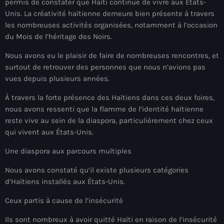
permis de constater que Haïti continue de vivre aux États-
juin 2024
Unis. La créativité haïtienne demeure bien présente à travers
les nombreuses activités organisées, notamment à l’occasion
mai 2024
du Mois de l’héritage des Noirs.
Nous avons eu le plaisir de faire de nombreuses rencontres, et
surtout de retrouver des personnes que nous n’avions pas
Catégories
vues depuis plusieurs années.
À travers la forte présence des Haïtiens dans ces deux foires,
: Internet Haiti
nous avons ressenti que la flamme de l’identité haïtienne
‘Pwogram Biden
reste vive au sein de la diaspora, particulièrement chez ceux
qui vivent aux États-Unis.
“Viv Ansanm”
Une diaspora aux parcours multiples
#freecarel
Nous avons constaté qu’il existe plusieurs catégories
#HPK
d’Haïtiens installés aux États-Unis.
#KPK
Ceux partis à cause de l’insécurité
#NouBoukeTann
Ils sont nombreux à avoir quitté Haïti en raison de l’insécurité