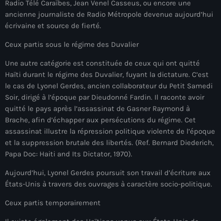
Radio Télé Caraïbes, Jean Venel Casseus, ou encore une
Adriano Espaillat
ancienne journaliste de Radio Métropole devenue aujourd’hui
écrivaine et source de fierté.
Advox
Ceux partis sous le régime des Duvalier
Aéroport Antoine Simon des Cayes
Une autre catégorie est constituée de ceux qui ont quitté
Aéroport international Toussaint Louverture
Haïti durant le régime des Duvalier, fuyant la dictature. C’est
le cas de Lyonel Gerdes, ancien collaborateur du Petit Samedi
Afghanistan
Soir, dirigé à l’époque par Dieudonné Fardin. Il raconte avoir
quitté le pays après l’assassinat de Gasner Raymond à
Afrique du Nord et Moyen-Orient
Brache, afin d’échapper aux persécutions du régime. Cet
Afrique du Sud
assassinat illustre la répression politique violente de l’époque
et la suppression brutale des libertés. (Ref. Bernard Diederich,
Afrique Sub-Saharienne
Papa Doc: Haiti and Its Dictator, 1970).
agri-food
Aujourd’hui, Lyonel Gerdes poursuit son travail d’écriture aux
États-Unis à travers des ouvrages à caractère socio-politique.
Agriculture
Ceux partis temporairement
Agriculture & Environment