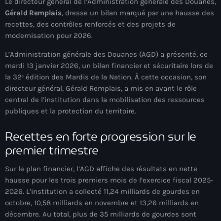
Le directeur général de l’Administration générale des Douanes,
À Propos
Gérald Remplais
, dresse un bilan marqué par une hausse des
recettes, des contrôles renforcés et des projets de
TV Direct
modernisation pour 2026.
Actualités
L’Administration générale des Douanes (AGD) a présenté, ce
mardi 13 janvier 2026, un bilan financier et sécuritaire lors de
Blog Grid Sidebar
la 32ᵉ édition des
Mardis de la Nation
. À cette occasion, son
Contact
directeur général, Gérald Remplais, a mis en avant le rôle
central de l’institution dans la mobilisation des ressources
publiques et la protection du territoire.
Recettes en forte progression sur le
premier trimestre
Archives
Sur le plan financier, l’AGD affiche des résultats en nette
août 2026
hausse pour les trois premiers mois de l’exercice fiscal 2025-
2026. L’institution a collecté
11,24 milliards de gourdes en
juillet 2026
octobre
,
10,58 milliards en novembre
et
13,26 milliards en
juin 2026
décembre
. Au total, plus de
35 milliards de gourdes
sont