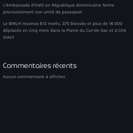
Akademi Kreyòl Ayisyen
L’Ambassade d’Haïti en République dominicaine ferme
provisoirement son unité de passeport
Albanie
Le BINUH recense 613 morts, 375 blessés et plus de 18 000
Alexandre Grand’Pierre
déplacés en cinq mois dans la Plaine du Cul-de-Sac et à Cité
Alexandre Pétion
Soleil
Alexandre Pierre
Algérie
Commentaires récents
Alimentation
Aucun commentaire à afficher.
Aljany Narcius writer
Allemagne
Allemand
Alligator Alcatraz
Alsatian