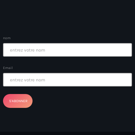
Arcahaie gangs Attack
Arcahaie Haiti
Art & Culture
nom
art and culture
Art Haiti
Art x Ayiti
Email
Artibonite Department
Artibonite Haiti
artist
Artist Manuel Mathieu
Arts
Arts & Culture