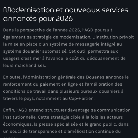
juin 2025
Modernisation et nouveaux services
mai 2025
annoncés pour 2026
avril 2025
Dans la perspective de l’année 2026, l’AGD poursuit
mars 2025
également sa stratégie de modernisation. L’institution prévoit
la mise en place d’un système de messagerie intégré au
février 2025
système douanier automatisé. Cet outil permettra aux
usagers d’estimer à l’avance le coût du dédouanement de
janvier 2025
leurs marchandises.
décembre 2024
En outre, l’Administration générale des Douanes annonce le
renforcement du paiement en ligne et l’amélioration des
novembre 2024
conditions de travail dans plusieurs bureaux douaniers à
octobre 2024
travers le pays, notamment au
Cap-Haïtien
.
septembre 2024
Enfin, l’AGD entend structurer davantage sa communication
institutionnelle. Cette stratégie cible à la fois les acteurs
août 2024
économiques, la presse spécialisée et le grand public, dans
un souci de transparence et d’amélioration continue du
juillet 2024