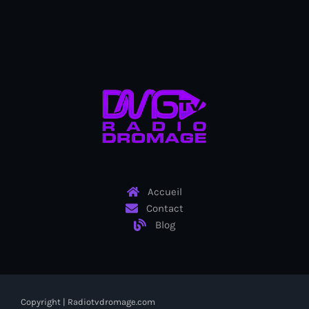
Arts et Culture
Asie Centrale et Caucase
Asie de l'Est
Asie du Sud
Asylum for Haïtian
asylum seekers
Australie
Accueil
Contact
Autriche
Blog
Aux Cayes
Avanse Ansanm
Aviation field
Copyright | Radiotvdromage.com