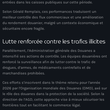
entrées dans les caisses publiques sur cette période.
mai 2026
Selon Gérald Remplais, ces performances traduisent un
avril 2026
meilleur contrôle des flux commerciaux et une amélioration
du rendement douanier, malgré un contexte économique et
mars 2026
sécuritaire encore fragile.
février 2026
Lutte renforcée contre les trafics illicites
janvier 2026
Parallèlement, l’Administration générale des Douanes a
décembre 2025
intensifié ses actions de contrôle. Les équipes douanières ont
renforcé la surveillance afin de lutter contre le trafic de
novembre 2025
drogues, d’armes, de médicaments contrefaits et de
octobre 2025
marchandises prohibées.
septembre 2025
Ces efforts s’inscrivent dans le thème retenu pour l’année
2026 par l’Organisation mondiale des Douanes (OMD), axé sur
août 2025
le rôle des douanes dans la protection de la société. Selon la
direction de l’AGD, cette approche vise à mieux sécuriser les
juillet 2025
frontières tout en facilitant le commerce légal.