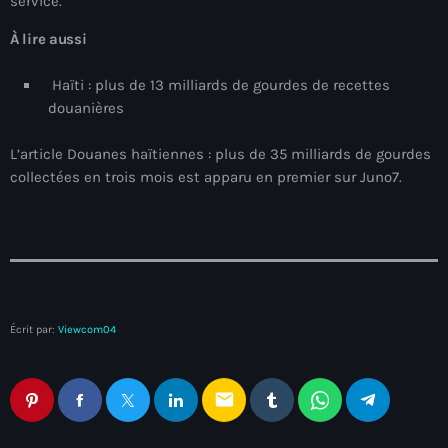
service.
juin 2024
À lire aussi
mai 2024
Haïti : plus de 13 milliards de gourdes de recettes
douanières
Catégories
L’article Douanes haïtiennes : plus de 35 milliards de gourdes
collectées en trois mois est apparu en premier sur Juno7.
: Internet Haiti
‘Pwogram Biden
“Viv Ansanm”
#freecarel
Écrit par:
Viewcom04
#HPK
#KPK
email
#NouBoukeTann