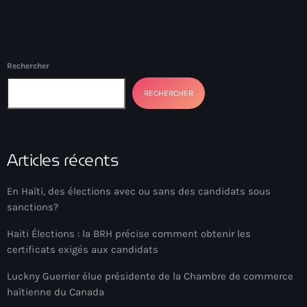
Adriano Espaillat
Advox
Rechercher
Aéroport Antoine Simon des Cayes
RECHERCHER
Aéroport international Toussaint Louverture
Afghanistan
Afrique du Nord et Moyen-Orient
Articles récents
Afrique du Sud
En Haïti, des élections avec ou sans des candidats sous
Afrique Sub-Saharienne
sanctions?
agri-food
Haiti Élections : la BRH précise comment obtenir les
certificats exigés aux candidats
Agriculture
Luckny Guerrier élue présidente de la Chambre de commerce
Agriculture & Environment
haïtienne du Canada