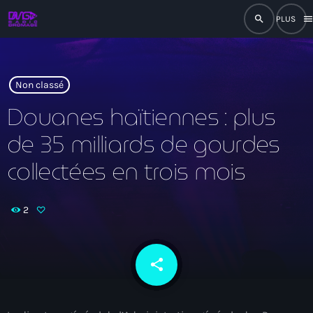
search
men
close
play_arrow
RADIO
Non classé
Douanes haïtiennes : plus
de 35 milliards de gourdes
play_arrow
RADIO DROMAGE
collectées en trois mois
2
Accueil
Programmation
share
email
Émissions