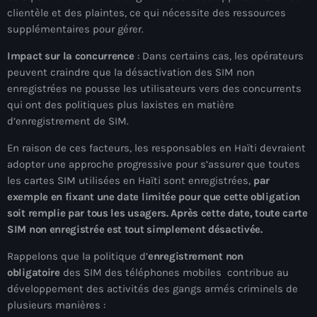
clientèle et des plaintes, ce qui nécessite des ressources
juin 2024
supplémentaires pour gérer.
mai 2024
Impact sur la concurrence
: Dans certains cas, les opérateurs
peuvent craindre que la désactivation des SIM non
enregistrées ne pousse les utilisateurs vers des concurrents
Catégories
qui ont des politiques plus laxistes en matière
d’enregistrement de SIM.
: Internet Haiti
En raison de ces facteurs, les responsables en Haïti devraient
adopter une approche progressive pour s’assurer que toutes
‘Pwogram Biden
les cartes SIM utilisées en Haïti sont enregistrées,
par
exemple en fixant une date limitée pour que cette obligation
“Viv Ansanm”
soit remplie par tous les usagers. Après cette date, toute carte
#freecarel
SIM non enregistrée est tout simplement désactivée.
#HPK
Rappelons que la politique d’
enregistrement non
obligatoire
des SIM des téléphones mobiles contribue au
#KPK
développement des activités des gangs armés criminels de
plusieurs manières :
#NouBoukeTann