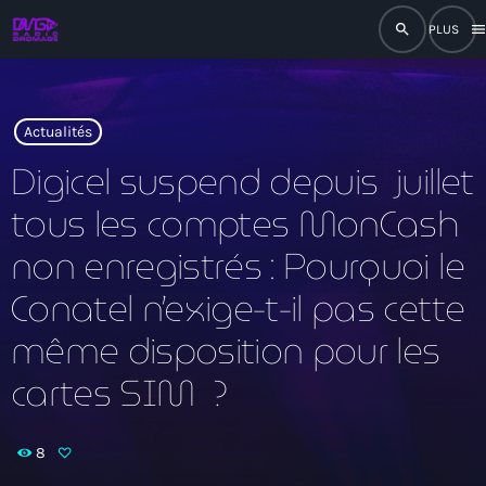
search
men
close
play_arrow
RADIO
Actualités
Digicel suspend depuis juillet
tous les comptes MonCash
play_arrow
RADIO DROMAGE
non enregistrés : Pourquoi le
Conatel n’exige-t-il pas cette
même disposition pour les
Accueil
cartes SIM ?
Programmation
Émissions
8