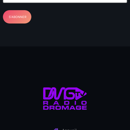
BIEN
Billet
BINUH
Bishop Gregory Toussaint
BIT-Haiti theater troupe
Black chefs
Black History Month
Blackout
Blagues et rires
BNC
BNC scandal