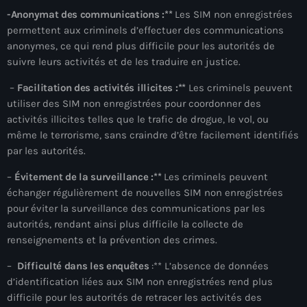
-Anonymat des communications :**
Les SIM non enregistrées
#NouPaKaTannAnkò
permettent aux criminels d’effectuer des communications
#Woyyycolumn
anonymes, ce qui rend plus difficile pour les autorités de
suivre leurs activités et de les traduire en justice.
1804 Renaissance
–
Facilitation des activités illicites :**
Les criminels peuvent
1937 parsley massacre
utiliser des SIM non enregistrées pour coordonner des
activités illicites telles que le trafic de drogue, le vol, ou
2024 election
même le terrorisme, sans craindre d’être facilement identifiés
par les autorités.
2024 Elections
–
Évitement de la surveillance :**
Les criminels peuvent
2024 Paris Olympics
échanger régulièrement de nouvelles SIM non enregistrées
2024 summer olympics
pour éviter la surveillance des communications par les
autorités, rendant ainsi plus difficile la collecte de
2025 Elections
renseignements et la prévention des crimes.
2026 World Cup Qualifiers
–
Difficulté dans les enquêtes
:** L’absence de données
d’identification liées aux SIM non enregistrées rend plus
21 Nasyon
difficile pour les autorités de retracer les activités des