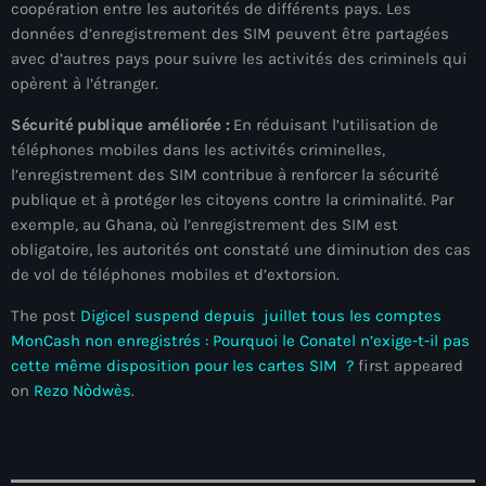
Akademi Kreyòl Ayisyen
coopération entre les autorités de différents pays. Les
données d’enregistrement des SIM peuvent être partagées
Albanie
avec d’autres pays pour suivre les activités des criminels qui
opèrent à l’étranger.
Alexandre Grand’Pierre
Sécurité publique améliorée :
En réduisant l’utilisation de
Alexandre Pétion
téléphones mobiles dans les activités criminelles,
l’enregistrement des SIM contribue à renforcer la sécurité
Alexandre Pierre
publique et à protéger les citoyens contre la criminalité. Par
Algérie
exemple, au Ghana, où l’enregistrement des SIM est
obligatoire, les autorités ont constaté une diminution des cas
Alimentation
de vol de téléphones mobiles et d’extorsion.
Aljany Narcius writer
The post
Digicel suspend depuis juillet tous les comptes
MonCash non enregistrés : Pourquoi le Conatel n’exige-t-il pas
Allemagne
cette même disposition pour les cartes SIM ?
first appeared
Allemand
on
Rezo Nòdwès
.
Alligator Alcatraz
Alsatian