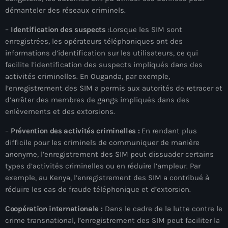
démanteler des réseaux criminels.
Adriano Espaillat
–
Identification des suspects
:Lorsque les SIM sont
Advox
enregistrées, les opérateurs téléphoniques ont des
informations d’identification sur les utilisateurs, ce qui
Aéroport Antoine Simon des Cayes
facilite l’identification des suspects impliqués dans des
Aéroport international Toussaint Louverture
activités criminelles. En Ouganda, par exemple,
l’enregistrement des SIM a permis aux autorités de retracer et
Afghanistan
d’arrêter des membres de gangs impliqués dans des
enlèvements et des extorsions.
Afrique du Nord et Moyen-Orient
–
Prévention des activités criminelles :
En rendant plus
Afrique du Sud
difficile pour les criminels de communiquer de manière
Afrique Sub-Saharienne
anonyme, l’enregistrement des SIM peut dissuader certains
types d’activités criminelles ou en réduire l’ampleur. Par
agri-food
exemple, au Kenya, l’enregistrement des SIM a contribué à
réduire les cas de fraude téléphonique et d’extorsion.
Agriculture
Coopération internationale :
Dans le cadre de la lutte contre le
Agriculture & Environment
crime transnational, l’enregistrement des SIM peut faciliter la