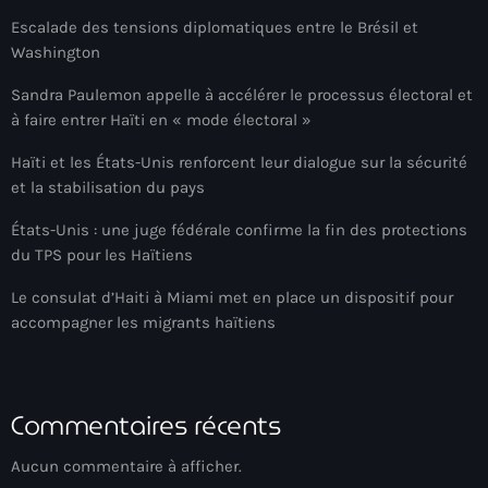
Escalade des tensions diplomatiques entre le Brésil et
Arts et Culture
Washington
Asie Centrale et Caucase
Sandra Paulemon appelle à accélérer le processus électoral et
à faire entrer Haïti en « mode électoral »
Asie de l'Est
Haïti et les États-Unis renforcent leur dialogue sur la sécurité
Asie du Sud
et la stabilisation du pays
Asylum for Haïtian
États-Unis : une juge fédérale confirme la fin des protections
asylum seekers
du TPS pour les Haïtiens
Australie
Le consulat d’Haiti à Miami met en place un dispositif pour
accompagner les migrants haïtiens
Autriche
Aux Cayes
Commentaires récents
Avanse Ansanm
Aviation field
Aucun commentaire à afficher.