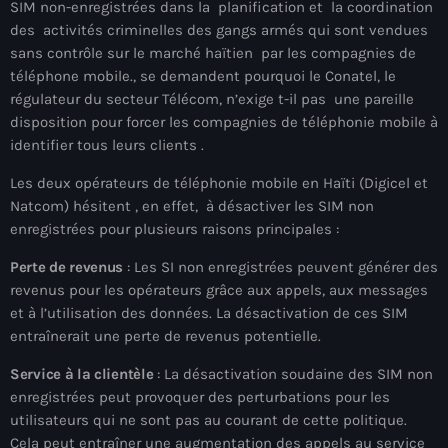
juin 2025
SIM non-enregistrées dans la planification et la coordination
des activités criminelles des gangs armés qui sont vendues
mai 2025
sans contrôle sur le marché haïtien par les compagnies de
téléphone mobile., se demandent pourquoi le Conatel, le
avril 2025
régulateur du secteur Télécom, n’exige t-il pas une pareille
mars 2025
disposition pour forcer les compagnies de téléphonie mobile à
identifier tous leurs clients .
février 2025
Les deux opérateurs de téléphonie mobile en Haïti (Digicel et
janvier 2025
Natcom) hésitent , en effet, à désactiver les SIM non
enregistrées pour plusieurs raisons principales :
décembre 2024
Perte de revenus
: Les SI non enregistrées peuvent générer des
novembre 2024
revenus pour les opérateurs grâce aux appels, aux messages
et à l’utilisation des données. La désactivation de ces SIM
octobre 2024
entraînerait une perte de revenus potentielle.
septembre 2024
Service à la clientèle
: La désactivation soudaine des SIM non
août 2024
enregistrées peut provoquer des perturbations pour les
utilisateurs qui ne sont pas au courant de cette politique.
juillet 2024
Cela peut entraîner une augmentation des appels au service