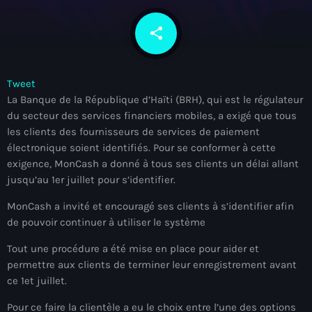
À Propos
share
email
TV Direct
Actualités
Tweet
La Banque de la République d’Haïti (BRH), qui est le régulateur
Blog Grid Sidebar
Contact
du secteur des services financiers mobiles, a exigé que tous
les clients des fournisseurs de services de paiement
électronique soient identifiés. Pour se conformer à cette
exigence, MonCash a donné à tous ses clients un délai allant
jusqu’au 1er juillet pour s’identifier.
Archives
MonCash a invité et encouragé ses clients à s’identifier afin
de pouvoir continuer à utiliser le système
août 2026
Tout une procédure a été mise en place pour aider et
permettre aux clients de terminer leur enregistrement avant
juillet 2026
ce 1et juillet.
juin 2026
Pour ce faire la clientèle a eu le choix entre l’une des options