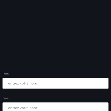
Bel-Air gang
Belgique
Belize
Belmar Joseph
Bengali
Bénin
Bhoutan
Biden
nom
Biden administration
Biden parole program
Email
Biden program
Biélorussie