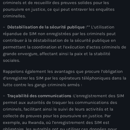
34th cohort of the PNH
criminels et de recueillir des preuves solides pour les
poursuivre en justice, ce qui peut entraver les enquêtes
400 Mawozo
criminelles.
400 Mawozo gang
–
Déstabilisation de la sécurité publique
:** L’utilisation
répandue de SIM non enregistrées par les criminels peut
739 new officers
contribuer à la déstabilisation de la sécurité publique en
permettant la coordination et l’exécution d’actes criminels de
79th UN General Assembly
grande envergure, affectant ainsi la paix et la stabilité
A lire
sociales.
AAN
Rappelons également les avantages que procure l’obligation
d’enregistrer les SIM par les opérateurs téléphoniques dans la
Abrite-toi
lutte contre les gangs criminels armés :
Acte de l'Indépendance d'Haiti
–
Traçabilité des communications
:L’enregistrement des SIM
permet aux autorités de traquer les communications des
Action humanitaire
criminels, facilitant ainsi le suivi de leurs activités et la
activism
collecte de preuves pour les poursuivre en justice. Par
exemple, au Rwanda, où l’enregistrement des SIM est
Actualités
obligatoire, les autorités ont pu utiliser ces données pour