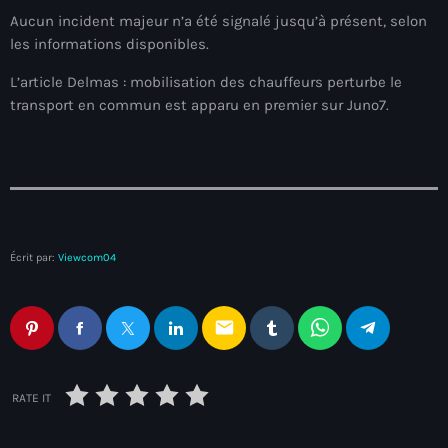
mai 2026
Aucun incident majeur n’a été signalé jusqu’à présent, selon
les informations disponibles.
avril 2026
L’article Delmas : mobilisation des chauffeurs perturbe le
mars 2026
transport en commun est apparu en premier sur Juno7.
février 2026
janvier 2026
décembre 2025
novembre 2025
Écrit par:
Viewcom04
octobre 2025
email
septembre 2025
août 2025
RATE IT
juillet 2025