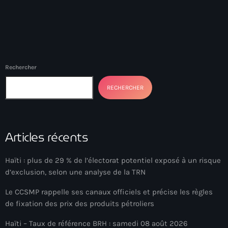
#NouPaKaTannAnkò
#Woyyycolumn
1804 Renaissance
Rechercher
1937 parsley massacre
RECHERCHER
2024 election
2024 Elections
Articles récents
2024 Paris Olympics
2024 summer olympics
Haïti : plus de 29 % de l’électorat potentiel exposé à un risque
2025 Elections
d’exclusion, selon une analyse de la TRN
2026 World Cup Qualifiers
Le CCSMP rappelle ses canaux officiels et précise les règles
de fixation des prix des produits pétroliers
21 Nasyon
Haïti – Taux de référence BRH : samedi 08 août 2026