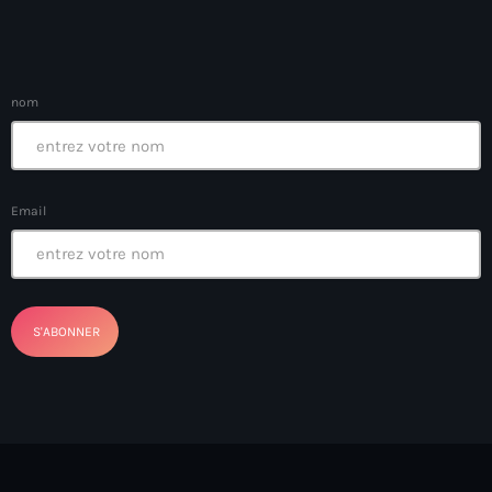
American Airlines
American missionary couple killed in Haiti
nom
Amérique du Nord
Amérique latine
Ana Belique
Email
André Jonas Vladimir Paraison
Angelo Jean-Baptiste
Anglais
Angy Desravines
Animal Rights
Annonces