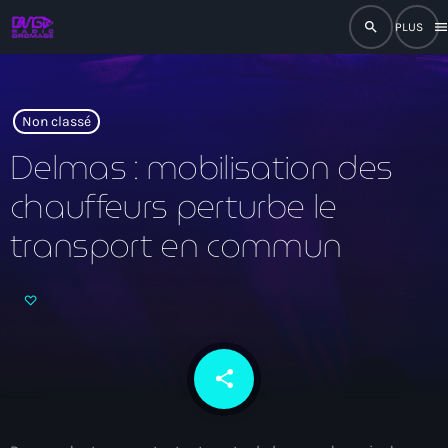
search
men
close
play_arrow
RADIO
Non classé
Delmas : mobilisation des
chauffeurs perturbe le
play_arrow
RADIO DROMAGE
transport en commun
Accueil
Programmation
share
email
Émissions