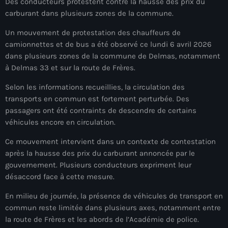
Des conducteurs protestent contre la hausse des prix du
À Propos
carburant dans plusieurs zones de la commune.
TV Direct
Un mouvement de protestation des chauffeurs de
camionnettes et de bus a été observé ce lundi 6 avril 2026
Actualités
dans plusieurs zones de la commune de Delmas, notamment
à Delmas 33 et sur la route de Frères.
Blog Grid Sidebar
Contact
Selon les informations recueillies, la circulation des
transports en commun est fortement perturbée. Des
passagers ont été contraints de descendre de certains
véhicules encore en circulation.
Ce mouvement intervient dans un contexte de contestation
Archives
après la hausse des prix du carburant annoncée par le
gouvernement. Plusieurs conducteurs expriment leur
désaccord face à cette mesure.
août 2026
En milieu de journée, la présence de véhicules de transport en
juillet 2026
commun reste limitée dans plusieurs axes, notamment entre
juin 2026
la route de Frères et les abords de l’Académie de police.