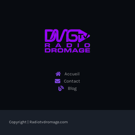
Anse-à-Foleur
Anse-à-Foleur Tags (Standard for category & specific for
story): Haïti
Anse-à-Foleur-Latortue
Anti-gang Tactical Unit (UTAG)
anti-Haitian hate
anti-Haitianism
Accueil
Antoine Simon Airport of Les Cayes
Contact
Blog
Antoine Simon International Airport
Antony Blinken
Arabe
Copyright | Radiotvdromage.com
Arcahaie