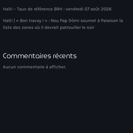
34th cohort of the PNH
Haïti – Taux de référence BRH : vendredi 07 août 2026
400 Mawozo
Haïti | « Bon travay ! » : Nou Pap Dòmi soumet à Paraison la
400 Mawozo gang
liste des zones où il devrait patrouiller le soir
739 new officers
79th UN General Assembly
Commentaires récents
A lire
Aucun commentaire à afficher.
AAN
Abrite-toi
Acte de l'Indépendance d'Haiti
Action humanitaire
activism
Actualités