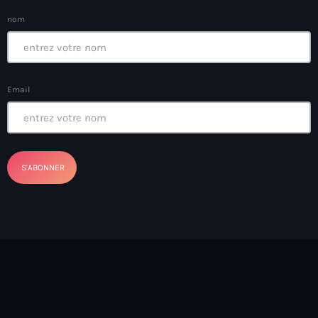
Anse-à-Foleur
nom
Anse-à-Foleur Tags (Standard for category & specific for
story): Haïti
Anse-à-Foleur-Latortue
Email
Anti-gang Tactical Unit (UTAG)
anti-Haitian hate
anti-Haitianism
Antoine Simon Airport of Les Cayes
Antoine Simon International Airport
Antony Blinken
Arabe
Arcahaie