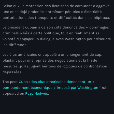
mai 2026
Selon eux, la restriction des livraisons de carburant a aggravé
une crise déjà profonde, entraînant pénuries d’électricité,
avril 2026
perturbations des transports et difficultés dans les hôpitaux.
mars 2026
Le président cubain a de son côté dénoncé des « dommages
criminels » liés à cette politique, tout en réaffirmant sa
février 2026
volonté d’engager un dialogue avec Washington pour résoudre
les différends.
janvier 2026
Les élus américains ont appelé à un changement de cap,
décembre 2025
plaidant pour une reprise des négociations et la fin de
novembre 2025
mesures qu’ils jugent héritées de logiques de confrontation
dépassées.
octobre 2025
The post
Cuba : des élus américains dénoncent un «
septembre 2025
bombardement économique » imposé par Washington
first
appeared on
Rezo Nòdwès
.
août 2025
juillet 2025