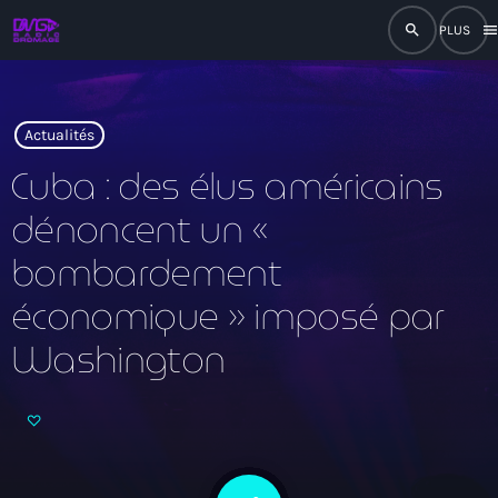
search
men
close
play_arrow
RADIO
Actualités
Cuba : des élus américains
dénoncent un «
play_arrow
RADIO DROMAGE
bombardement
économique » imposé par
Washington
Accueil
Programmation
Émissions