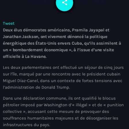
share
email
À Propos
TV Direct
Tweet
Deux élus démocrates américains, Pramila Jayapal et
Actualités
Jonathan Jackson, ont vivement dénoncé la politique
énergétique des États-Unis envers Cuba, qu’ils assimilent à
Blog Grid Sidebar
Contact
un « bombardement économique », à l’issue d’une visite
officielle à La Havane.
Les deux parlementaires ont effectué un séjour de cinq jours
sur l’île, marqué par une rencontre avec le président cubain
Miguel Díaz-Canel, dans un contexte de fortes tensions avec
Archives
l’administration de Donald Trump.
Dans une déclaration commune, ils ont qualifié le blocus
août 2026
pétrolier imposé par Washington d’« illégal » et de « punition
collective », accusant cette mesure de provoquer des
juillet 2026
souffrances humanitaires majeures et de désorganiser les
juin 2026
infrastructures du pays.