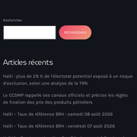
34th cohort of the PNH
400 Mawozo
Rechercher
400 Mawozo gang
RECHERCHER
739 new officers
79th UN General Assembly
Articles récents
A lire
AAN
Haïti : plus de 29 % de l’électorat potentiel exposé à un risque
d’exclusion, selon une analyse de la TRN
Abrite-toi
Le CCSMP rappelle ses canaux officiels et précise les règles
Acte de l'Indépendance d'Haiti
de fixation des prix des produits pétroliers
Action humanitaire
Haïti – Taux de référence BRH : samedi 08 août 2026
activism
Haïti – Taux de référence BRH : vendredi 07 août 2026
Actualités