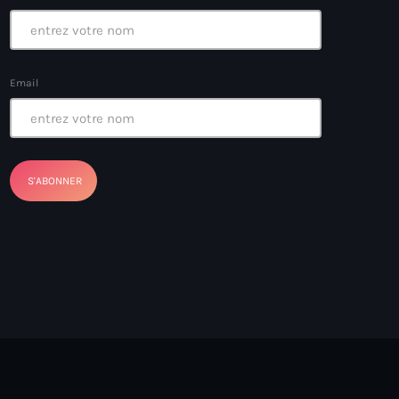
Email
ayes
nt Louverture
nt