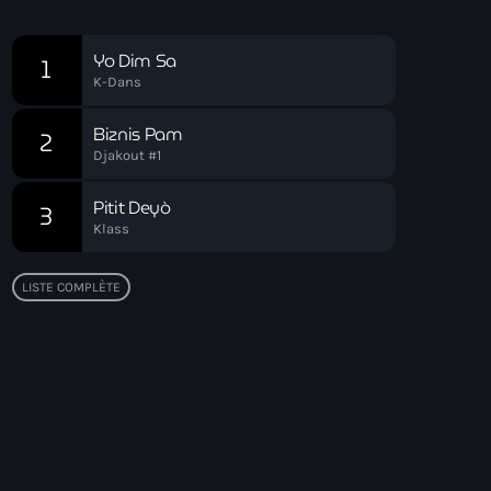
Chart
Yo Dim Sa
1
K-Dans
Biznis Pam
2
Djakout #1
Pitit Deyò
3
Klass
LISTE COMPLÈTE
Top popular