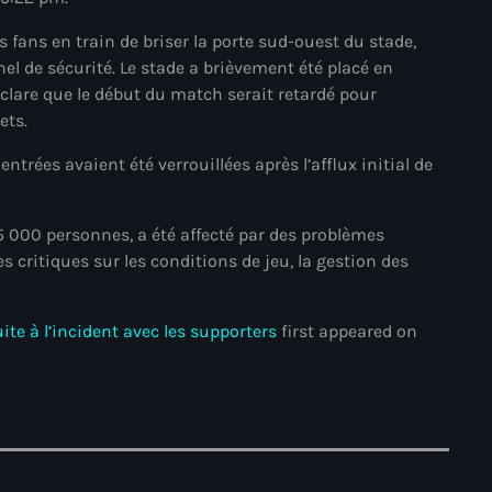
mai 2025
 fans en train de briser la porte sud-ouest du stade,
nel de sécurité. Le stade a brièvement été placé en
avril 2025
are que le début du match serait retardé pour
mars 2025
ets.
février 2025
trées avaient été verrouillées après l’afflux initial de
janvier 2025
5 000 personnes, a été affecté par des problèmes
décembre 2024
s critiques sur les conditions de jeu, la gestion des
novembre 2024
octobre 2024
ite à l’incident avec les supporters
first appeared on
septembre 2024
août 2024
juillet 2024