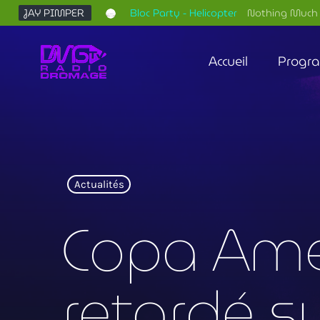
JAY PIMPER
Bloc Party - Helicopter
Nothing Much 
Accueil
Progr
Actualités
Copa Amer
retardé su