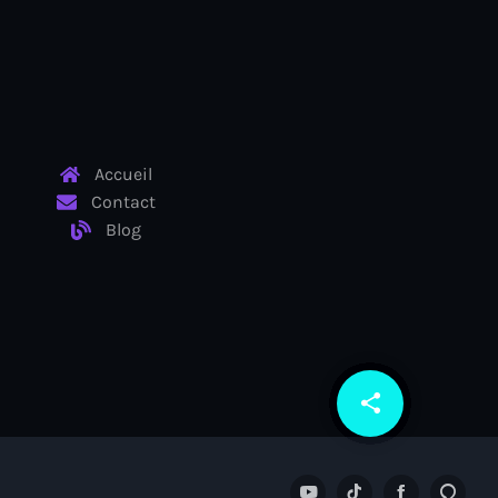
Accueil
Contact
Blog
share
email