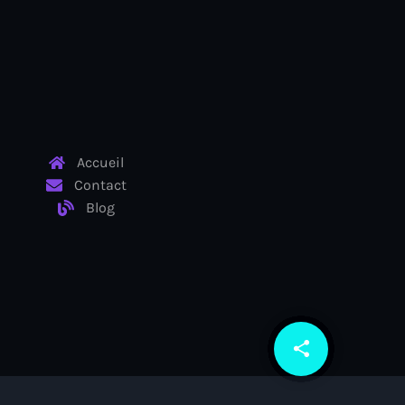
Accueil
Contact
Blog
share
email