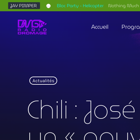
JAY PIMPER
Bloc Party - Helicopter
Nothing Much 
Accueil
Progr
Actualités
Chili : Jo
un « gou