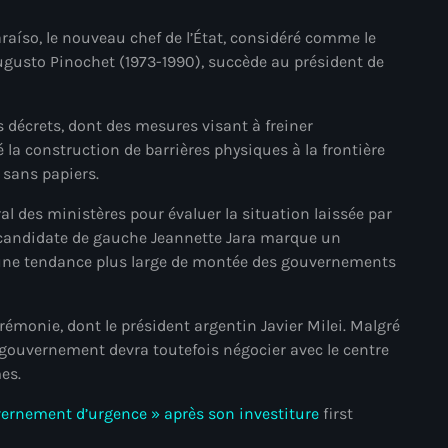
mai 2025
raíso, le nouveau chef de l’État, considéré comme le
 Augusto Pinochet (1973-1990), succède au président de
avril 2025
mars 2025
s décrets, dont des mesures visant à freiner
février 2025
 la construction de barrières physiques à la frontière
s sans papiers.
janvier 2025
l des ministères pour évaluer la situation laissée par
décembre 2024
la candidate de gauche Jeannette Jara marque un
novembre 2024
s une tendance plus large de montée des gouvernements
octobre 2024
rémonie, dont le président argentin Javier Milei. Malgré
septembre 2024
gouvernement devra toutefois négocier avec le centre
es.
août 2024
uvernement d’urgence » après son investiture
first
juillet 2024