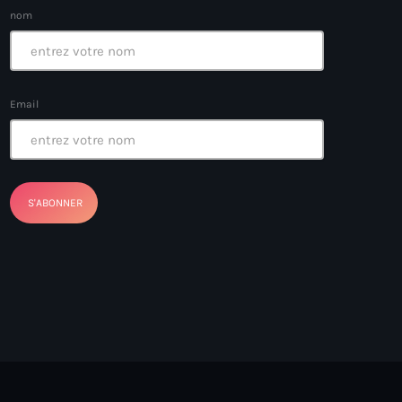
nom
ayes
Email
nt Louverture
nt