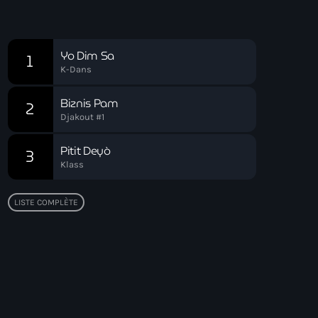
Soirée Relax
Chart
Yo Dim Sa
1
K-Dans
Biznis Pam
2
Djakout #1
Pitit Deyò
3
Klass
LISTE COMPLÈTE
Top popular