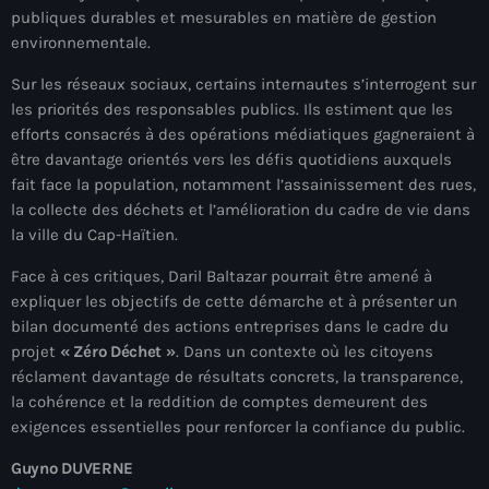
publiques durables et mesurables en matière de gestion
mai 2026
environnementale.
avril 2026
Sur les réseaux sociaux, certains internautes s’interrogent sur
mars 2026
les priorités des responsables publics. Ils estiment que les
efforts consacrés à des opérations médiatiques gagneraient à
février 2026
être davantage orientés vers les défis quotidiens auxquels
fait face la population, notamment l’assainissement des rues,
janvier 2026
la collecte des déchets et l’amélioration du cadre de vie dans
la ville du Cap-Haïtien.
décembre 2025
Face à ces critiques, Daril Baltazar pourrait être amené à
novembre 2025
expliquer les objectifs de cette démarche et à présenter un
octobre 2025
bilan documenté des actions entreprises dans le cadre du
projet
« Zéro Déchet »
. Dans un contexte où les citoyens
septembre 2025
réclament davantage de résultats concrets, la transparence,
la cohérence et la reddition de comptes demeurent des
août 2025
exigences essentielles pour renforcer la confiance du public.
juillet 2025
Guyno DUVERNE