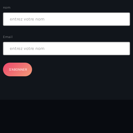
Anse-à-Foleur
nom
Anse-à-Foleur Tags (Standard for category & specific for
story): Haïti
Anse-à-Foleur-Latortue
Email
Anti-gang Tactical Unit (UTAG)
anti-Haitian hate
anti-Haitianism
Antoine Simon Airport of Les Cayes
Antoine Simon International Airport
Antony Blinken
Arabe
Arcahaie