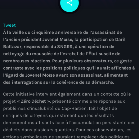
share
email
À Propos
TV Direct
Tweet
À la veille du cinquième anniversaire de l’assassinat de
Actualités
l’ancien président Jovenel Moïse, la participation de Daril
Baltazar, responsable du SNGRS, à une opération de
Blog Grid Sidebar
Contact
nettoyage du mausolée de l’ex-chef de l’État suscite de
nombreuses réactions. Pour plusieurs observateurs, ce geste
contraste avec les positions politiques qu’il aurait affichées à
l’égard de Jovenel Moïse avant son assassinat, alimentant
des interrogations sur la cohérence de sa démarche.
Archives
Cette initiative intervient également dans un contexte où le
projet
« Zéro Déchet »
, présenté comme une réponse aux
problèmes d’insalubrité du Cap-Haïtien, fait l’objet de
août 2026
critiques de citoyens qui estiment que les résultats
juillet 2026
demeurent insuffisants face à l’accumulation persistante des
déchets dans plusieurs quartiers. Pour ces observateurs, les
juin 2026
actions symboliques ne sauraient remplacer des politiques