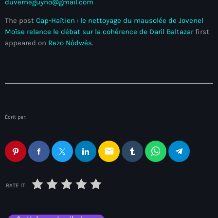
juin 2025
duverneguyno@gmail.com
mai 2025
The post
Cap-Haïtien : le nettoyage du mausolée de Jovenel
Moïse relance le débat sur la cohérence de Daril Baltazar
first
avril 2025
appeared on
Rezo Nòdwès
.
mars 2025
février 2025
janvier 2025
décembre 2024
Écrit par:
novembre 2024
email
octobre 2024
septembre 2024
RATE IT
août 2024
juillet 2024