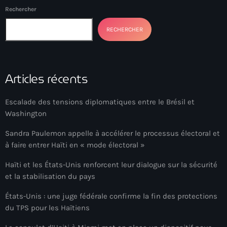
34th cohort of the PNH
Rechercher
400 Mawozo
RECHERCHER
400 Mawozo gang
739 new officers
Articles récents
79th UN General Assembly
Escalade des tensions diplomatiques entre le Brésil et
A lire
Washington
AAN
Sandra Paulemon appelle à accélérer le processus électoral et
Abrite-toi
à faire entrer Haïti en « mode électoral »
Acte de l'Indépendance d'Haiti
Haïti et les États-Unis renforcent leur dialogue sur la sécurité
et la stabilisation du pays
Action humanitaire
États-Unis : une juge fédérale confirme la fin des protections
activism
du TPS pour les Haïtiens
Actualités