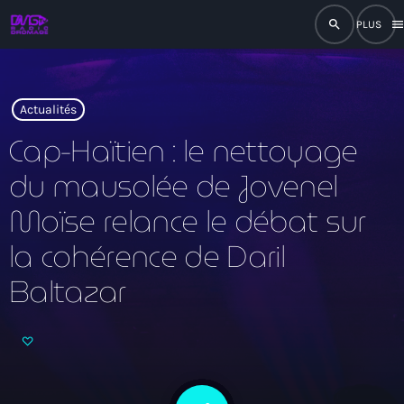
search
men
close
play_arrow
RADIO
Actualités
Cap-Haïtien : le nettoyage
du mausolée de Jovenel
play_arrow
RADIO DROMAGE
Moïse relance le débat sur
la cohérence de Daril
Baltazar
Accueil
Programmation
Émissions