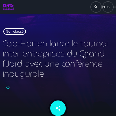
search
men
close
play_arrow
RADIO
Non classé
Cap-Haïtien lance le tournoi
inter-entreprises du Grand
play_arrow
RADIO DROMAGE
Nord avec une conférence
inaugurale
Accueil
Programmation
Émissions
share
email