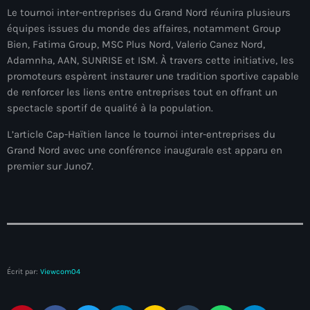
juin 2025
Le tournoi inter-entreprises du Grand Nord réunira plusieurs
mai 2025
équipes issues du monde des affaires, notamment Group
Bien, Fatima Group, MSC Plus Nord, Valerio Canez Nord,
avril 2025
Adamnha, AAN, SUNRISE et ISM. À travers cette initiative, les
promoteurs espèrent instaurer une tradition sportive capable
mars 2025
de renforcer les liens entre entreprises tout en offrant un
spectacle sportif de qualité à la population.
février 2025
L’article Cap-Haïtien lance le tournoi inter-entreprises du
janvier 2025
Grand Nord avec une conférence inaugurale est apparu en
décembre 2024
premier sur Juno7.
novembre 2024
octobre 2024
septembre 2024
août 2024
Écrit par:
Viewcom04
juillet 2024