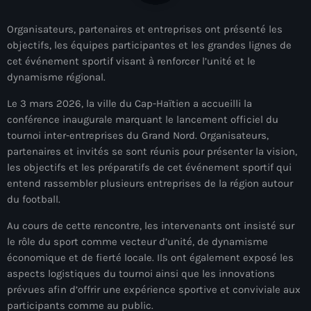
À Propos
Organisateurs, partenaires et entreprises ont présenté les
TV Direct
objectifs, les équipes participantes et les grandes lignes de
cet événement sportif visant à renforcer l’unité et le
Actualités
dynamisme régional.
Le 3 mars 2026, la ville du Cap-Haïtien a accueilli la
Blog Grid Sidebar
Contact
conférence inaugurale marquant le lancement officiel du
tournoi inter-entreprises du Grand Nord. Organisateurs,
partenaires et invités se sont réunis pour présenter la vision,
les objectifs et les préparatifs de cet événement sportif qui
entend rassembler plusieurs entreprises de la région autour
du football.
Archives
Au cours de cette rencontre, les intervenants ont insisté sur
le rôle du sport comme vecteur d’unité, de dynamisme
août 2026
économique et de fierté locale. Ils ont également exposé les
juillet 2026
aspects logistiques du tournoi ainsi que les innovations
prévues afin d’offrir une expérience sportive et conviviale aux
juin 2026
participants comme au public.