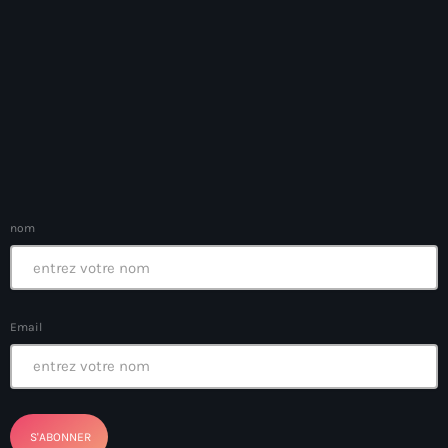
Anse-à-Foleur
Anse-à-Foleur Tags (Standard for category & specific for
story): Haïti
Anse-à-Foleur-Latortue
Anti-gang Tactical Unit (UTAG)
anti-Haitian hate
anti-Haitianism
nom
Antoine Simon Airport of Les Cayes
Antoine Simon International Airport
Email
Antony Blinken
Arabe
Arcahaie