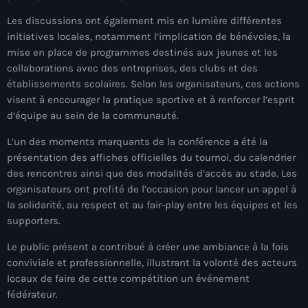
mai 2026
Les discussions ont également mis en lumière différentes
initiatives locales, notamment l’implication de bénévoles, la
avril 2026
mise en place de programmes destinés aux jeunes et les
mars 2026
collaborations avec des entreprises, des clubs et des
établissements scolaires. Selon les organisateurs, ces actions
février 2026
visent à encourager la pratique sportive et à renforcer l’esprit
d’équipe au sein de la communauté.
janvier 2026
L’un des moments marquants de la conférence a été la
décembre 2025
présentation des affiches officielles du tournoi, du calendrier
des rencontres ainsi que des modalités d’accès au stade. Les
novembre 2025
organisateurs ont profité de l’occasion pour lancer un appel à
octobre 2025
la solidarité, au respect et au fair-play entre les équipes et les
supporters.
septembre 2025
Le public présent a contribué à créer une ambiance à la fois
août 2025
conviviale et professionnelle, illustrant la volonté des acteurs
locaux de faire de cette compétition un événement
juillet 2025
fédérateur.