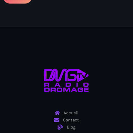
Arcahaie gangs Attack
Arcahaie Haiti
Art & Culture
art and culture
Art Haiti
Art x Ayiti
Artibonite Department
Artibonite Haiti
artist
Artist Manuel Mathieu
Accueil
Arts
Contact
Blog
Arts & Culture