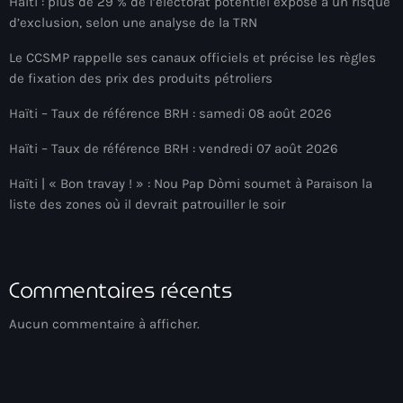
Haïti : plus de 29 % de l’électorat potentiel exposé à un risque
d’exclusion, selon une analyse de la TRN
Adriano Espaillat
Le CCSMP rappelle ses canaux officiels et précise les règles
Advox
de fixation des prix des produits pétroliers
Aéroport Antoine Simon des Cayes
Haïti – Taux de référence BRH : samedi 08 août 2026
Aéroport international Toussaint Louverture
Haïti – Taux de référence BRH : vendredi 07 août 2026
Afghanistan
Haïti | « Bon travay ! » : Nou Pap Dòmi soumet à Paraison la
Afrique du Nord et Moyen-Orient
liste des zones où il devrait patrouiller le soir
Afrique du Sud
Afrique Sub-Saharienne
Commentaires récents
agri-food
Aucun commentaire à afficher.
Agriculture
Agriculture & Environment