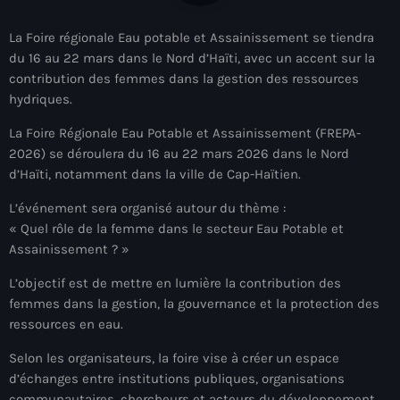
À Propos
La Foire régionale Eau potable et Assainissement se tiendra
TV Direct
du 16 au 22 mars dans le Nord d’Haïti, avec un accent sur la
contribution des femmes dans la gestion des ressources
Actualités
hydriques.
La Foire Régionale Eau Potable et Assainissement (FREPA-
Blog Grid Sidebar
Contact
2026) se déroulera du 16 au 22 mars 2026 dans le Nord
d’Haïti, notamment dans la ville de Cap-Haïtien.
L’événement sera organisé autour du thème :
« Quel rôle de la femme dans le secteur Eau Potable et
Assainissement ? »
Archives
L’objectif est de mettre en lumière la contribution des
femmes dans la gestion, la gouvernance et la protection des
août 2026
ressources en eau.
juillet 2026
Selon les organisateurs, la foire vise à créer un espace
d’échanges entre institutions publiques, organisations
juin 2026
communautaires, chercheurs et acteurs du développement.