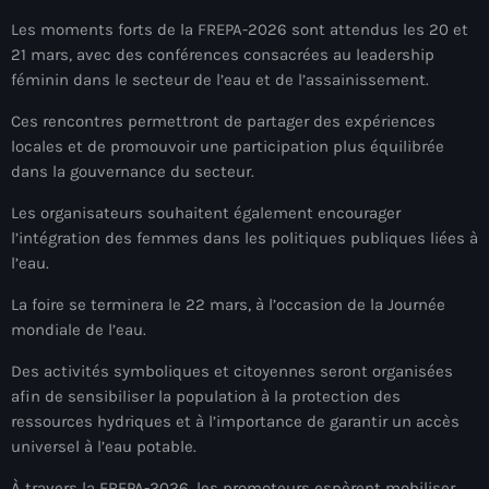
juin 2025
Les moments forts de la FREPA-2026 sont attendus les 20 et
mai 2025
21 mars, avec des conférences consacrées au leadership
féminin dans le secteur de l’eau et de l’assainissement.
avril 2025
Ces rencontres permettront de partager des expériences
mars 2025
locales et de promouvoir une participation plus équilibrée
février 2025
dans la gouvernance du secteur.
Les organisateurs souhaitent également encourager
janvier 2025
l’intégration des femmes dans les politiques publiques liées à
décembre 2024
l’eau.
novembre 2024
La foire se terminera le 22 mars, à l’occasion de la Journée
mondiale de l’eau.
octobre 2024
Des activités symboliques et citoyennes seront organisées
septembre 2024
afin de sensibiliser la population à la protection des
ressources hydriques et à l’importance de garantir un accès
août 2024
universel à l’eau potable.
juillet 2024
À travers la FREPA-2026, les promoteurs espèrent mobiliser