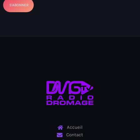
Arts et Culture
Asie Centrale et Caucase
Asie de l'Est
Asie du Sud
Asylum for Haïtian
asylum seekers
Australie
Autriche
Aux Cayes
Avanse Ansanm
Accueil
Aviation field
Contact