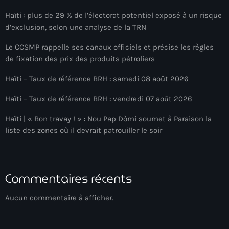
Akademi Kreyòl Ayisyen
Haïti : plus de 29 % de l’électorat potentiel exposé à un risque
Albanie
d’exclusion, selon une analyse de la TRN
Alexandre Grand’Pierre
Le CCSMP rappelle ses canaux officiels et précise les règles
de fixation des prix des produits pétroliers
Alexandre Pétion
Haïti – Taux de référence BRH : samedi 08 août 2026
Alexandre Pierre
Haïti – Taux de référence BRH : vendredi 07 août 2026
Algérie
Haïti | « Bon travay ! » : Nou Pap Dòmi soumet à Paraison la
Alimentation
liste des zones où il devrait patrouiller le soir
Aljany Narcius writer
Allemagne
Commentaires récents
Allemand
Aucun commentaire à afficher.
Alligator Alcatraz
Alsatian