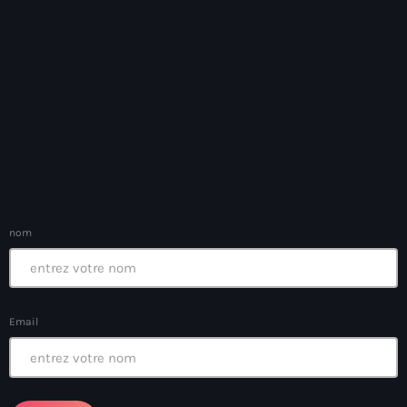
Arcahaie gangs Attack
Arcahaie Haiti
Art & Culture
art and culture
Art Haiti
Art x Ayiti
Artibonite Department
nom
Artibonite Haiti
artist
Email
Artist Manuel Mathieu
Arts
Arts & Culture