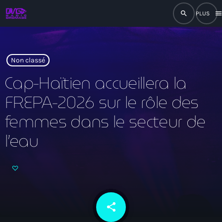
search
men
close
play_arrow
RADIO
Non classé
Cap-Haïtien accueillera la
FREPA-2026 sur le rôle des
play_arrow
RADIO DROMAGE
femmes dans le secteur de
l’eau
Accueil
Programmation
Émissions
share
email