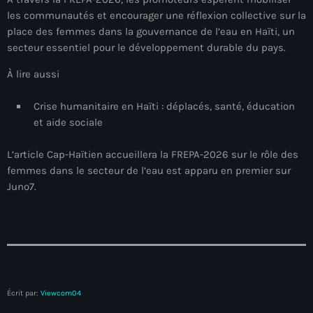
juin 2024
les communautés et encourager une réflexion collective sur la
place des femmes dans la gouvernance de l’eau en Haïti, un
mai 2024
secteur essentiel pour le développement durable du pays.
À lire aussi
Catégories
Crise humanitaire en Haïti : déplacés, santé, éducation
et aide sociale
: Internet Haiti
L’article Cap-Haïtien accueillera la FREPA-2026 sur le rôle des
‘Pwogram Biden
femmes dans le secteur de l’eau est apparu en premier sur
Juno7.
“Viv Ansanm”
#freecarel
#HPK
#KPK
Écrit par:
Viewcom04
#NouBoukeTann