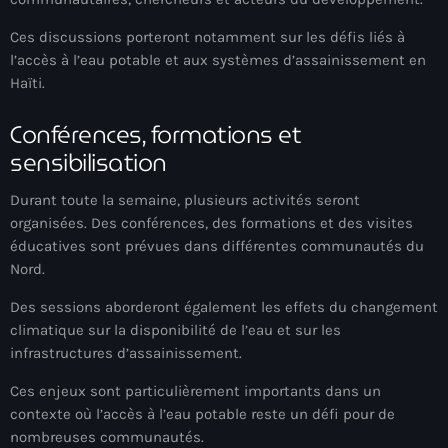
mai 2026
Ces discussions porteront notamment sur les défis liés à
avril 2026
l’accès à l’eau potable et aux systèmes d’assainissement en
Haïti.
mars 2026
Conférences, formations et
février 2026
sensibilisation
janvier 2026
Durant toute la semaine, plusieurs activités seront
décembre 2025
organisées. Des conférences, des formations et des visites
éducatives sont prévues dans différentes communautés du
novembre 2025
Nord.
octobre 2025
Des sessions aborderont également les effets du changement
climatique sur la disponibilité de l’eau et sur les
septembre 2025
infrastructures d’assainissement.
août 2025
Ces enjeux sont particulièrement importants dans un
juillet 2025
contexte où l’accès à l’eau potable reste un défi pour de
nombreuses communautés.