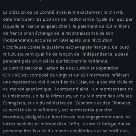
juin 2024
La création de ce Comité intervient exactement le 17 avril,
mai 2024
date marquant les 200 ans de l’ordonnance royale de 1825 par
laquelle la France exigeait d’Haïti le paiement de 150 millions
de francs or en échange de la reconnaissance de son
indépendance, acquise en 1804 après une révolution
Catégories
victorieuse contre le système esclavagiste français. Ce lourd
tribut, souvent qualifié de rançon de l’indépendance, a pesé
: Internet Haiti
pendant près d’un siècle sur l’économie haïtienne.
Le Comité National Haïtien de Restitution et Réparation
‘Pwogram Biden
(CNHRR) est composé de vingt-et-un (21) membres, reflétant
une représentativité diversifiée de l’État, de la société civile et
“Viv Ansanm”
du monde académique. Il comprend ainsi : un représentant de
la Présidence, un de la Primature, un du Ministère des Affaires
#freecarel
Étrangères, et un du Ministère de l’Économie et des Finances.
#HPK
La société civile haïtienne y est représentée par cinq
membres, désignés en fonction de leur engagement dans les
#KPK
luttes sociales et mémorielles. Enfin, le comité intègre douze
personnalités issues du monde académique et scientifique,
#NouBoukeTann