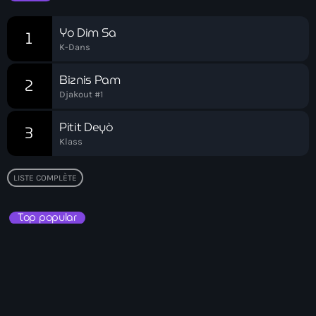
Arcahaie gangs Attack
Yo Dim Sa
1
Arcahaie Haiti
K-Dans
Art & Culture
Biznis Pam
2
art and culture
Djakout #1
Art Haiti
Pitit Deyò
3
Klass
Art x Ayiti
Artibonite Department
LISTE COMPLÈTE
Artibonite Haiti
Top popular
artist
Artist Manuel Mathieu
Arts
Arts & Culture