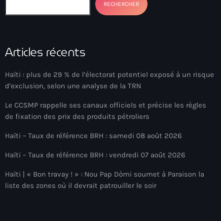
RECHERCHER
American Airlines
American missionary couple killed in Haiti
Articles récents
Amérique du Nord
Amérique latine
Haïti : plus de 29 % de l’électorat potentiel exposé à un risque
d’exclusion, selon une analyse de la TRN
Ana Belique
Le CCSMP rappelle ses canaux officiels et précise les règles
André Jonas Vladimir Paraison
de fixation des prix des produits pétroliers
Angelo Jean-Baptiste
Haïti – Taux de référence BRH : samedi 08 août 2026
Anglais
Haïti – Taux de référence BRH : vendredi 07 août 2026
Angy Desravines
Haïti | « Bon travay ! » : Nou Pap Dòmi soumet à Paraison la
liste des zones où il devrait patrouiller le soir
Animal Rights
Annonces