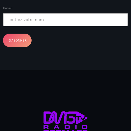
Ayiti
Email
Ayiti Akil des pins
Ayiti la vi chè
AYITIKA
Aysyen Brésil
Aysyen Chili
Azerbaijanais
Bad Kreyol
Bahamas
Bahamas boat
Baie-de-Henne
banboch kreyol