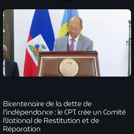
À Propos
TV Direct
Actualités
Blog Grid Sidebar
Contact
Archives
Bicentenaire de la dette de
août 2026
l’indépendance : le CPT crée un Comité
juillet 2026
National de Restitution et de
Réparation
juin 2026