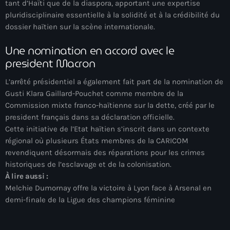
tant d’Haïti que de la diaspora, apportant une expertise
#NouPaKaTannAnkò
pluridisciplinaire essentielle à la solidité et à la crédibilité du
dossier haïtien sur la scène internationale.
#Woyyycolumn
Une nomination en accord avec le
1804 Renaissance
president Macron
1937 parsley massacre
L’arrêté présidentiel a également fait part de la nomination de
2024 election
Gusti Klara Gaillard-Pouchet comme membre de la
Commission mixte franco-haïtienne sur la dette, créé par le
2024 Elections
president français dans sa déclaration officielle.
Cette initiative de l’Etat haïtien s’inscrit dans un contexte
2024 Paris Olympics
régional où plusieurs États membres de la CARICOM
revendiquent désormais des réparations pour les crimes
2024 summer olympics
historiques de l’esclavage et de la colonisation.
2025 Elections
À lire aussi :
Melchie Dumornay offre la victoire à Lyon face à Arsenal en
2026 World Cup Qualifiers
demi-finale de la Ligue des champions féminine
21 Nasyon