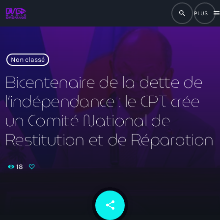
search
men
close
play_arrow
RADIO
Non classé
Bicentenaire de la dette de
l’indépendance : le CPT crée
play_arrow
RADIO DROMAGE
un Comité National de
Restitution et de Réparation
Accueil
18
Programmation
Émissions
share
email