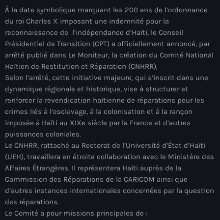
À la date symbolique marquant les 200 ans de l’ordonnance
mai 2026
du roi Charles X imposant une indemnité pour la
avril 2026
reconnaissance de l’indépendance d’Haïti, le Conseil
Présidentiel de Transition (CPT) a officiellement annoncé, par
mars 2026
arrêté publié dans Le Moniteur, la création du Comité National
Haïtien de Restitution et Réparation (CNHRR).
février 2026
Selon l’arrêté, cette initiative majeure, qui s’inscrit dans une
janvier 2026
dynamique régionale et historique, vise à structurer et
renforcer la revendication haïtienne de réparations pour les
décembre 2025
crimes liés à l’esclavage, à la colonisation et à la rançon
imposée à Haïti au XIXe siècle par la France et d’autres
novembre 2025
puissances coloniales.
octobre 2025
Le CNHRR, rattaché au Rectorat de l’Université d’État d’Haïti
(UEH), travaillera en étroite collaboration avec le Ministère des
septembre 2025
Affaires Étrangères. Il représentera Haïti auprès de la
Commission des Réparations de la CARICOM ainsi que
août 2025
d’autres instances internationales concernées par la question
juillet 2025
des réparations.
Le Comité a pour missions principales de :