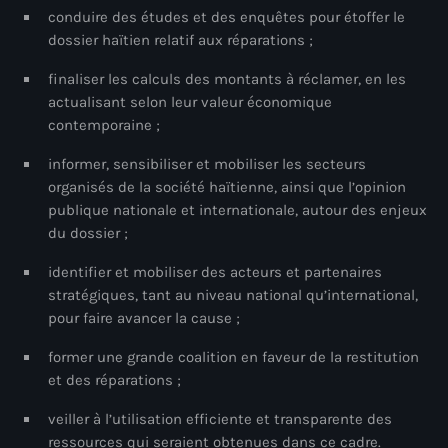
juin 2025
conduire des études et des enquêtes pour étoffer le
dossier haïtien relatif aux réparations ;
mai 2025
finaliser les calculs des montants à réclamer, en les
avril 2025
actualisant selon leur valeur économique
mars 2025
contemporaine ;
février 2025
informer, sensibiliser et mobiliser les secteurs
organisés de la société haïtienne, ainsi que l’opinion
janvier 2025
publique nationale et internationale, autour des enjeux
du dossier ;
décembre 2024
identifier et mobiliser des acteurs et partenaires
novembre 2024
stratégiques, tant au niveau national qu’international,
octobre 2024
pour faire avancer la cause ;
septembre 2024
former une grande coalition en faveur de la restitution
et des réparations ;
août 2024
veiller à l’utilisation efficiente et transparente des
juillet 2024
ressources qui seraient obtenues dans ce cadre.