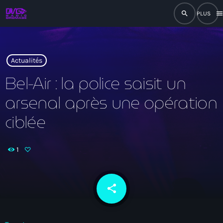
search
men
close
play_arrow
RADIO
Actualités
Bel-Air : la police saisit un
arsenal après une opération
play_arrow
RADIO DROMAGE
ciblée
1
Accueil
Programmation
share
email
Émissions