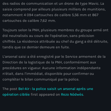
des radios de communication et un drone de type Mavic. La
mai 2026
saisie comprend par ailleurs plusieurs milliers de munitions,
avril 2026
notamment 4 094 cartouches de calibre 5,56 mm et 867
cartouches de calibre 7,62 mm.
mars 2026
Toujours selon la PNH, plusieurs membres du groupe armé ont
février 2026
été neutralisés au cours de l’opération, sans précision
chiffrée. La résidence attribuée au chef du gang a été détruite,
janvier 2026
tandis que ce dernier demeure en fuite.
décembre 2025
L’arsenal saisi a été enregistré par le Service armement de la
Direction de la logistique de la PNH, conformément aux
novembre 2025
procédures en vigueur. Aucune information indépendante
octobre 2025
n’était, dans l’immédiat, disponible pour confirmer ou
compléter le bilan communiqué par la police.
septembre 2025
The post
Bel-Air : la police saisit un arsenal après une
août 2025
opération ciblée
first appeared on
Rezo Nòdwès
.
juillet 2025