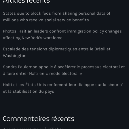
Articles récents
34th cohort of the PNH
400 Mawozo
States sue to block feds from sharing personal data of
millions who receive social service benefits
400 Mawozo gang
Photos: Haitian leaders confront immigration policy changes
739 new officers
affecting New York’s workforce
79th UN General Assembly
Escalade des tensions diplomatiques entre le Brésil et
Washington
A lire
Sandra Paulemon appelle à accélérer le processus électoral et
AAN
à faire entrer Haïti en « mode électoral »
Abrite-toi
Haïti et les États-Unis renforcent leur dialogue sur la sécurité
et la stabilisation du pays
Acte de l'Indépendance d'Haiti
Action humanitaire
activism
Commentaires récents
Actualités