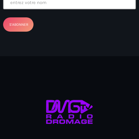
Anse-à-Foleur
Anse-à-Foleur Tags (Standard for category & specific for
story): Haïti
Anse-à-Foleur-Latortue
Anti-gang Tactical Unit (UTAG)
anti-Haitian hate
anti-Haitianism
Antoine Simon Airport of Les Cayes
Antoine Simon International Airport
Antony Blinken
Arabe
Arcahaie