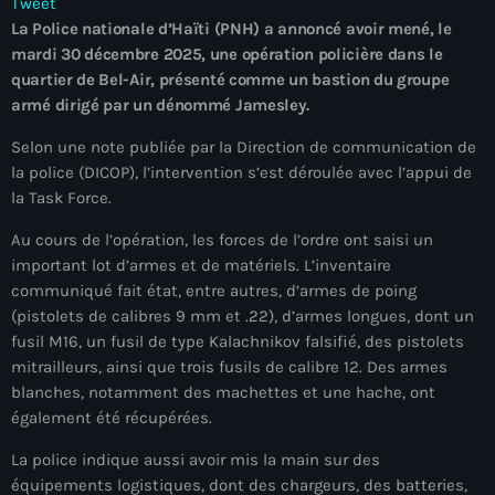
Tweet
À Propos
La Police nationale d’Haïti (PNH) a annoncé avoir mené, le
mardi 30 décembre 2025, une opération policière dans le
TV Direct
quartier de Bel-Air, présenté comme un bastion du groupe
armé dirigé par un dénommé Jamesley.
Actualités
Selon une note publiée par la Direction de communication de
Blog Grid Sidebar
la police (DICOP), l’intervention s’est déroulée avec l’appui de
Contact
la Task Force.
Au cours de l’opération, les forces de l’ordre ont saisi un
important lot d’armes et de matériels. L’inventaire
communiqué fait état, entre autres, d’armes de poing
(pistolets de calibres 9 mm et .22), d’armes longues, dont un
Archives
fusil M16, un fusil de type Kalachnikov falsifié, des pistolets
mitrailleurs, ainsi que trois fusils de calibre 12. Des armes
août 2026
blanches, notamment des machettes et une hache, ont
également été récupérées.
juillet 2026
La police indique aussi avoir mis la main sur des
juin 2026
équipements logistiques, dont des chargeurs, des batteries,