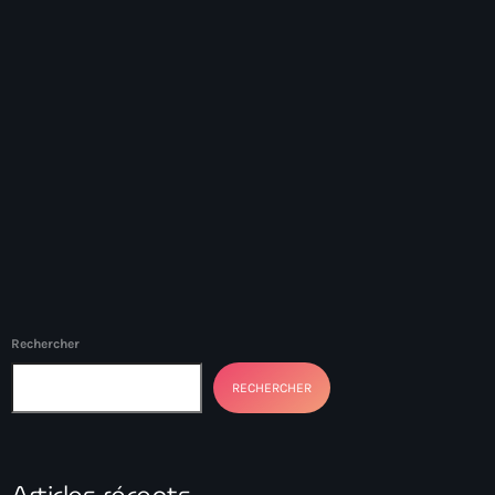
#NouPaKaTannAnkò
#Woyyycolumn
1804 Renaissance
1937 parsley massacre
2024 election
2024 Elections
2024 Paris Olympics
2024 summer olympics
Rechercher
2025 Elections
RECHERCHER
2026 World Cup Qualifiers
21 Nasyon