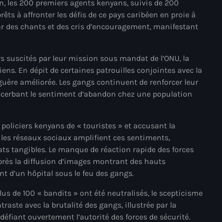
in, les 200 premiers agents kenyans, suivis de 200
juin 2024
ts à affronter les défis de ce pays caribéen en proie à
mai 2024
par des chants et des cris d’encouragement, manifestant
rs suscités par leur mission sous mandat de l’ONU, la
Catégories
ens. En dépit de certaines patrouilles conjointes avec la
t guère améliorée. Les gangs continuent de renforcer leur
exacerbant le sentiment d’abandon chez une population
: Internet Haiti
‘Pwogram Biden
s policiers kenyans de « touristes » et accusant la
t les réseaux sociaux amplifient ces sentiments,
“Viv Ansanm”
ats tangibles. Le manque de réaction rapide des forces
près la diffusion d’images montrant des hauts
#freecarel
t d’un hôpital sous le feu des gangs.
#HPK
lus de 100 « bandits » ont été neutralisés, le scepticisme
#KPK
traste avec la brutalité des gangs, illustrée par la
défiant ouvertement l’autorité des forces de sécurité.
#NouBoukeTann