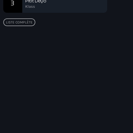
Pitit Deyò
3
Klass
LISTE COMPLÈTE
Top popular