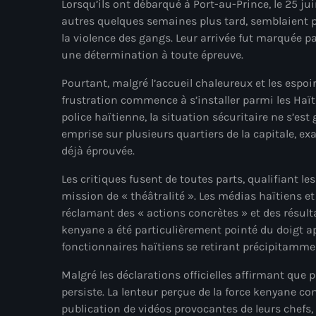
Lorsqu’ils ont débarqué à Port-au-Prince, le 25 ju
autres quelques semaines plus tard, semblaient prê
la violence des gangs. Leur arrivée fut marquée 
une détermination à toute épreuve.
Pourtant, malgré l’accueil chaleureux et les espoi
frustration commence à s’installer parmi les Haïti
police haïtienne, la situation sécuritaire ne s’es
emprise sur plusieurs quartiers de la capitale, 
déjà éprouvée.
Les critiques fusent de toutes parts, qualifiant le
mission de « théâtralité ». Les médias haïtiens e
réclamant des « actions concrètes » et des résult
kenyane a été particulièrement pointé du doigt a
fonctionnaires haïtiens se retirant précipitammen
Malgré les déclarations officielles affirmant que p
persiste. La lenteur perçue de la force kenyane con
publication de vidéos provocantes de leurs chefs, 