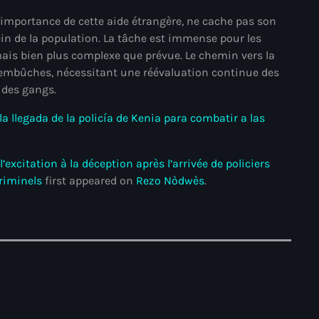
’importance de cette aide étrangère, ne cache pas son
#NouPaKaTannAnkò
in de la population. La tâche est immense pour les
#Woyyycolumn
ais bien plus complexe que prévue. Le chemin vers la
 d’embûches, nécessitant une réévaluation continue des
1804 Renaissance
 des gangs.
1937 parsley massacre
la llegada de la policía de Kenia para combatir a las
2024 election
2024 Elections
xcitation à la déception après l’arrivée de policiers
criminels
first appeared on
Rezo Nòdwès
.
2024 Paris Olympics
2024 summer olympics
2025 Elections
2026 World Cup Qualifiers
21 Nasyon