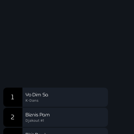
Club
Drive Time
16:00 - 19:00
Drive Time
Chart
Yo Dim Sa
1
K-Dans
Biznis Pam
2
Djakout #1