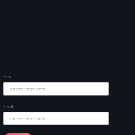
ayes
nt Louverture
nt
nom
Email