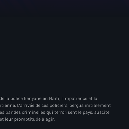
mai 2025
avril 2025
mars 2025
février 2025
janvier 2025
décembre 2024
novembre 2024
octobre 2024
septembre 2024
e la police kenyane en Haïti, l’impatience et la
ienne. L’arrivée de ces policiers, perçus initialement
août 2024
s bandes criminelles qui terrorisent le pays, suscite
et leur promptitude à agir.
juillet 2024