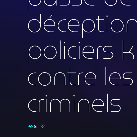
déception 
policiers 
contre les
criminels
8