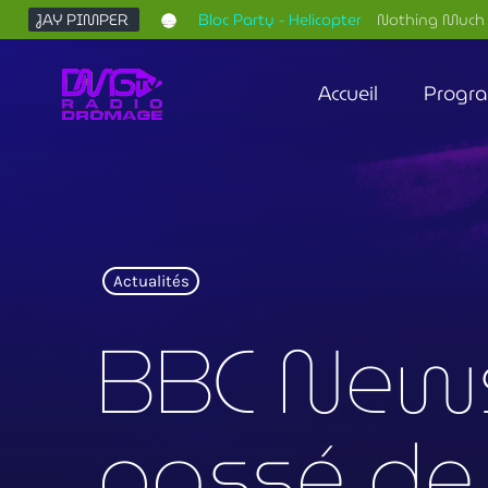
JAY PIMPER
Bloc Party - Helicopter
Nothing Much 
Accueil
Progr
Actualités
BBC News
passé de l