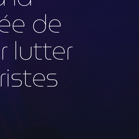
vée de
 lutter
ristes