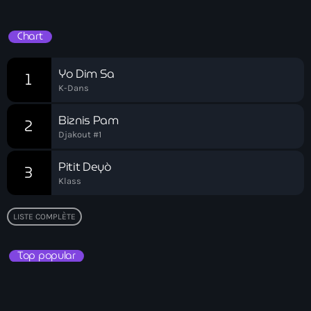
Soirée Relax
Akademi Kreyòl Ayisyen
Albanie
Chart
Alexandre Grand’Pierre
Yo Dim Sa
1
Alexandre Pétion
K-Dans
Alexandre Pierre
Biznis Pam
2
Djakout #1
Algérie
Pitit Deyò
3
Alimentation
Klass
Aljany Narcius writer
LISTE COMPLÈTE
Allemagne
Allemand
Top popular
Alligator Alcatraz
Alsatian