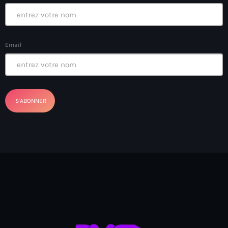
Anse-à-Foleur
Anse-à-Foleur Tags (Standard for category & specific for
story): Haïti
Email
Anse-à-Foleur-Latortue
Anti-gang Tactical Unit (UTAG)
anti-Haitian hate
anti-Haitianism
Antoine Simon Airport of Les Cayes
Antoine Simon International Airport
Antony Blinken
Arabe
Arcahaie