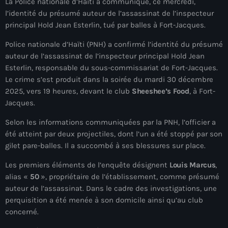
La Police nationale d’Haïti a communiqué, ce mercredi,
À Propos
l’identité du présumé auteur de l’assassinat de l’inspecteur
principal Hold Jean Esterlin, tué par balles à Fort-Jacques.
TV Direct
Police nationale d’Haïti (PNH) a confirmé l’identité du présumé
Actualités
auteur de l’assassinat de l’inspecteur principal Hold Jean
Esterlin, responsable du sous-commissariat de Fort-Jacques.
Blog Grid Sidebar
Le crime s’est produit dans la soirée du mardi 30 décembre
Contact
2025, vers 19 heures, devant le club
Sheeshee’s Food
, à Fort-
Jacques.
Selon les informations communiquées par la PNH, l’officier a
été atteint par deux projectiles, dont l’un a été stoppé par son
gilet pare-balles. Il a succombé à ses blessures sur place.
Archives
Les premiers éléments de l’enquête désignent
Louis Marcus
,
alias «
50
», propriétaire de l’établissement, comme présumé
août 2026
auteur de l’assassinat. Dans le cadre des investigations, une
juillet 2026
perquisition a été menée à son domicile ainsi qu’au club
concerné.
juin 2026