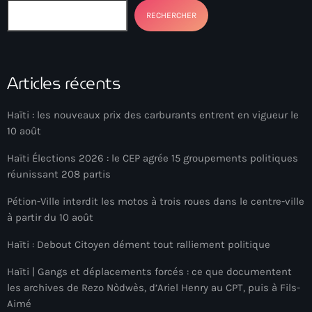
34th cohort of the PNH
RECHERCHER
400 Mawozo
400 Mawozo gang
Articles récents
739 new officers
79th UN General Assembly
Haïti : les nouveaux prix des carburants entrent en vigueur le
10 août
A lire
Haïti Élections 2026 : le CEP agrée 15 groupements politiques
AAN
réunissant 208 partis
Abrite-toi
Pétion-Ville interdit les motos à trois roues dans le centre-ville
à partir du 10 août
Acte de l'Indépendance d'Haiti
Haïti : Debout Citoyen dément tout ralliement politique
Action humanitaire
Haïti | Gangs et déplacements forcés : ce que documentent
activism
les archives de Rezo Nòdwès, d’Ariel Henry au CPT, puis à Fils-
Actualités
Aimé