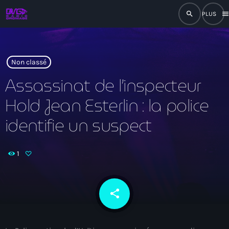
search
men
close
play_arrow
RADIO
Non classé
Assassinat de l’inspecteur
Hold Jean Esterlin : la police
play_arrow
RADIO DROMAGE
identifie un suspect
1
Accueil
Programmation
share
email
Émissions