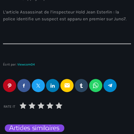
juin 2025
L’article Assassinat de l’inspecteur Hold Jean Esterlin : la
mai 2025
police identifie un suspect est apparu en premier sur Juno7.
avril 2025
mars 2025
février 2025
janvier 2025
Écrit par:
Viewcom04
décembre 2024
novembre 2024
email
octobre 2024
septembre 2024
RATE IT
août 2024
Articles similaires
juillet 2024