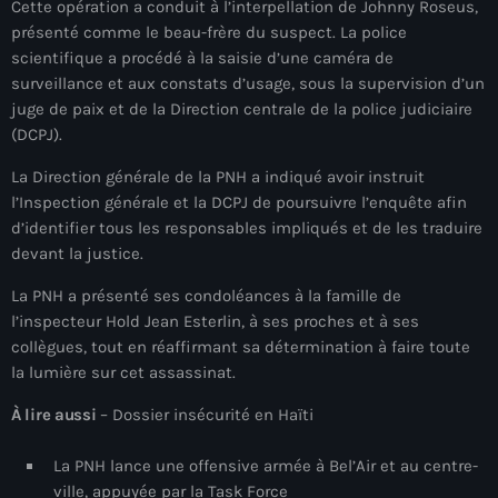
Cette opération a conduit à l’interpellation de Johnny Roseus,
mai 2026
présenté comme le beau-frère du suspect. La police
scientifique a procédé à la saisie d’une caméra de
avril 2026
surveillance et aux constats d’usage, sous la supervision d’un
juge de paix et de la Direction centrale de la police judiciaire
mars 2026
(DCPJ).
février 2026
La Direction générale de la PNH a indiqué avoir instruit
janvier 2026
l’Inspection générale et la DCPJ de poursuivre l’enquête afin
d’identifier tous les responsables impliqués et de les traduire
décembre 2025
devant la justice.
novembre 2025
La PNH a présenté ses condoléances à la famille de
l’inspecteur Hold Jean Esterlin, à ses proches et à ses
octobre 2025
collègues, tout en réaffirmant sa détermination à faire toute
septembre 2025
la lumière sur cet assassinat.
août 2025
À lire aussi
– Dossier insécurité en Haïti
juillet 2025
La PNH lance une offensive armée à Bel’Air et au centre-
ville, appuyée par la Task Force