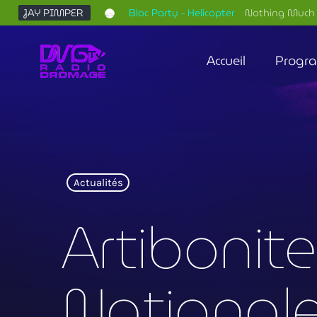
JAY PIMPER
Bloc Party - Helicopter
Nothing Much 
Accueil
Progr
Actualités
Artibonite
Nationale