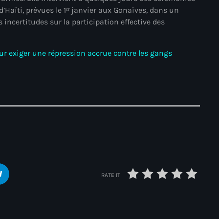
juin 2024
Haïti, prévues le 1ᵉʳ janvier aux Gonaïves, dans un
s incertitudes sur la participation effective des
mai 2024
our exiger une répression accrue contre les gangs
Catégories
: Internet Haiti
‘Pwogram Biden
“Viv Ansanm”
#freecarel
RATE IT
#HPK
#KPK
#NouBoukeTann