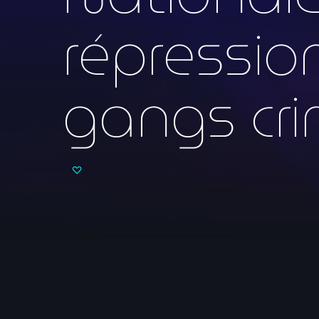
répression
gangs cri