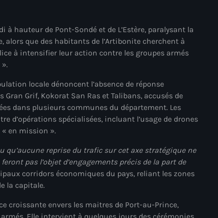
mai 2025
i à hauteur de Pont-Sondé et de L’Estère, paralysant la
avril 2025
e, alors que des habitants de l’Artibonite cherchent à
mars 2025
ice à intensifier leur action contre les groupes armés
 ».
février 2025
pulation locale dénoncent l’absence de réponse
janvier 2025
s Gran Grif, Kokorat San Ras et Talibans, accusés de
épétées dans plusieurs communes du département. Les
décembre 2024
tre d’opérations spécialisées, incluant l’usage de drones
novembre 2024
 « en mission ».
octobre 2024
 qu’aucune reprise du trafic sur cet axe stratégique ne
feront pas l’objet d’engagements précis de la part de
septembre 2024
ncipaux corridors économiques du pays, reliant les zones
août 2024
 la capitale.
juillet 2024
ce croissante envers les maitres de Port-au-Prince,
s armés. Elle intervient à quelques jours des cérémonies