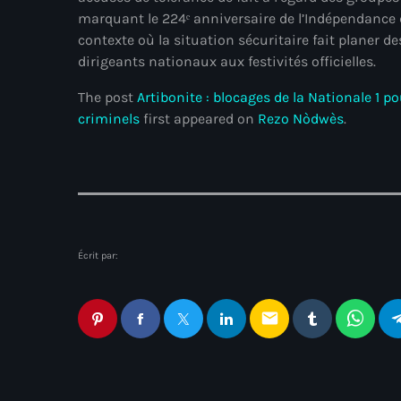
marquant le 224ᵉ anniversaire de l’Indépendance d’
contexte où la situation sécuritaire fait planer de
dirigeants nationaux aux festivités officielles.
The post
Artibonite : blocages de la Nationale 1 p
criminels
first appeared on
Rezo Nòdwès
.
Écrit par:
email
Articles similaires