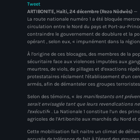
Tweet
ARTIBONITE, Haïti, 24 décembre (Rezo Nòdwès)
—
La route nationale numéro 1 a été bloquée mercred
circulation entre le Nord du pays et Port-au-Princ
contraindre le gouvernement de doublure et la pol
opérant , selon eux, « impunément dans la région
À l’origine de ces blocages, des membres de la po
sécuritaire face aux violences imputées aux gang
meurtres, de viols, de pillages et d’exactions r
protestataires réclament l’établissement d’un cen
armés, afin de démanteler ces groupes terroristes
Selon des témoins, «
les manifestants ont prévenu
serait envisagée tant que leurs revendications ne 
l’exécutif
« . La Nationale 1 constitue l’un des pri
agricoles de l’Artibonite aux marchés du Nord et de
Cette mobilisation fait naitre un climat de défian
accusés de tolérance de fait à l’égard des groupe