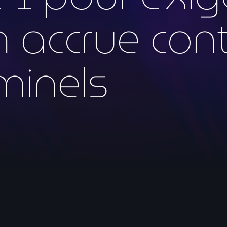
mai 2026
 accrue cont
avril 2026
mars 2026
minels
février 2026
janvier 2026
décembre 2025
novembre 2025
octobre 2025
septembre 2025
août 2025
juillet 2025
juin 2025