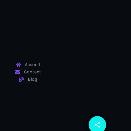
Accueil
Contact
Blog
share
email