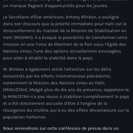
juin 2025
un manque flagrant d’opportunités pour les jeunes.
mai 2025
Le Secrétaire d’État américain, Antony Blinken, a souligné
avril 2025
dans son discours que la priorité immédiate pour Haïti est le
renouvellement du mandat de la Mission de Stabilisation en
mars 2025
Haïti (MSSMH). Il a évoqué la possibilité de transformer cette
mission en une Force de Maintien de la Paix sous l’égide des
février 2025
Nations Unies, l’une des options actuellement envisagées
pour aider à rétablir la stabilité dans le pays.
janvier 2025
M. Blinken a également attiré l’attention sur les défis
décembre 2024
rencontrés par les efforts internationaux précédents,
novembre 2024
notamment la Mission des Nations Unies en Haïti
(MINUSTAH). Malgré plus de dix ans de présence, rappelons-le,
octobre 2024
la MINUSTAH n’a pas réussi à stabiliser complètement le pays
et a été directement accusée d’être à l’origine de la
septembre 2024
résurgence du choléra, qui a eu des effets dévastateurs sur la
août 2024
population haïtienne.
juillet 2024
Nous reviendrons sur cette conférence de presse dans un