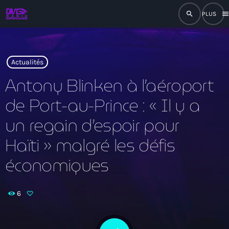
search
men
close
play_arrow
RADIO
Actualités
Antony Blinken à l’aéroport
de Port-au-Prince : « Il y a
play_arrow
RADIO DROMAGE
un regain d’espoir pour
Haïti » malgré les défis
économiques
Accueil
Programmation
6
Émissions