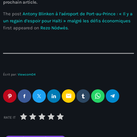
prochain article.
juin 2024
The post
Antony Blinken à l’aéroport de Port-au-Prince : « Il y a
mai 2024
un regain d’espoir pour Haïti » malgré les défis économiques
first appeared on
Rezo Nòdwès
.
Catégories
: Internet Haiti
‘Pwogram Biden
Écrit par:
Viewcom04
“Viv Ansanm”
email
#freecarel
#HPK
RATE IT
#KPK
#NouBoukeTann