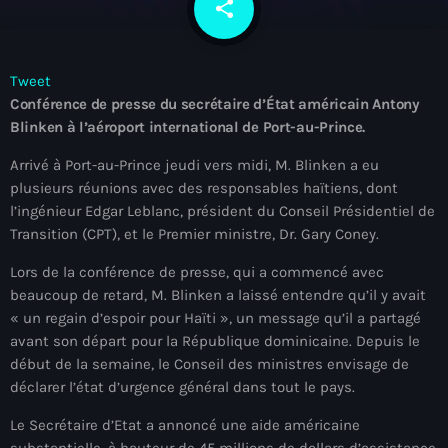
share
email
À Propos
TV Direct
Tweet
Conférence de presse du secrétaire d’État américain Antony
Actualités
Blinken à l’aéroport international de Port-au-Prince.
Blog Grid Sidebar
Contact
Arrivé à Port-au-Prince jeudi vers midi, M. Blinken a eu
plusieurs réunions avec des responsables haïtiens, dont
l’ingénieur Edgar Leblanc, président du Conseil Présidentiel de
Transition (CPT), et le Premier ministre, Dr. Gary Coney.
Lors de la conférence de presse, qui a commencé avec
beaucoup de retard, M. Blinken a laissé entendre qu’il y avait
Archives
« un regain d’espoir pour Haïti », un message qu’il a partagé
avant son départ pour la République dominicaine. Depuis le
août 2026
début de la semaine, le Conseil des ministres envisage de
déclarer l’état d’urgence général dans tout le pays.
juillet 2026
Le Secrétaire d’Etat a annoncé une aide américaine
juin 2026
substantielle, à hauteur de 45 millions de dollars d’assistance