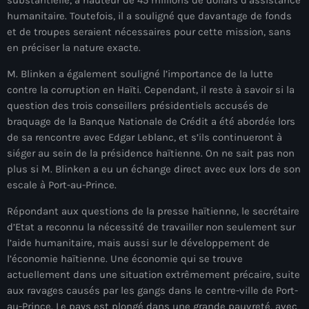
mai 2026
humanitaire. Toutefois, il a souligné que davantage de fonds
et de troupes seraient nécessaires pour cette mission, sans
avril 2026
en préciser la nature exacte.
mars 2026
M. Blinken a également souligné l’importance de la lutte
contre la corruption en Haïti. Cependant, il reste à savoir si la
février 2026
question des trois conseillers présidentiels accusés de
braquage de la Banque Nationale de Crédit a été abordée lors
janvier 2026
de sa rencontre avec Edgar Leblanc, et s’ils continueront à
décembre 2025
siéger au sein de la présidence haïtienne. On ne sait pas non
plus si M. Blinken a eu un échange direct avec eux lors de son
novembre 2025
escale à Port-au-Prince.
octobre 2025
Répondant aux questions de la presse haïtienne, le secrétaire
d’Etat a reconnu la nécessité de travailler non seulement sur
septembre 2025
l’aide humanitaire, mais aussi sur le développement de
août 2025
l’économie haïtienne. Une économie qui se trouve
actuellement dans une situation extrêmement précaire, suite
juillet 2025
aux ravages causés par les gangs dans le centre-ville de Port-
au-Prince. Le pays est plongé dans une grande pauvreté, avec