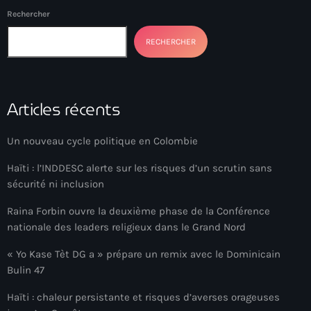
Rechercher
Adriano Espaillat
RECHERCHER
Advox
Aéroport Antoine Simon des Cayes
Aéroport international Toussaint Louverture
Articles récents
Afghanistan
Un nouveau cycle politique en Colombie
Afrique du Nord et Moyen-Orient
Haïti : l’INDDESC alerte sur les risques d’un scrutin sans
Afrique du Sud
sécurité ni inclusion
Afrique Sub-Saharienne
Raina Forbin ouvre la deuxième phase de la Conférence
nationale des leaders religieux dans le Grand Nord
agri-food
« Yo Kase Tèt DG a » prépare un remix avec le Dominicain
Agriculture
Bulin 47
Agriculture & Environment
Haïti : chaleur persistante et risques d’averses orageuses