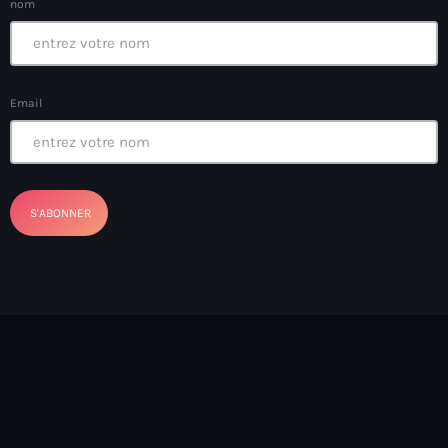
nom
Arcahaie gangs Attack
Arcahaie Haiti
Art & Culture
Email
art and culture
Art Haiti
Art x Ayiti
Artibonite Department
Artibonite Haiti
artist
Artist Manuel Mathieu
Arts
Arts & Culture