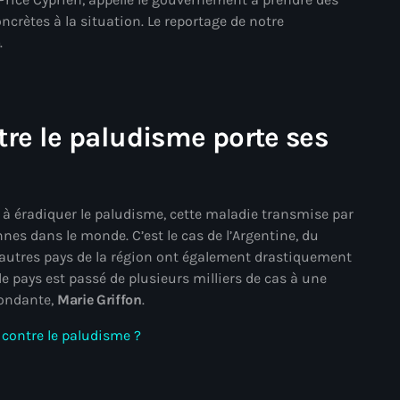
juin 2024
crètes à la situation. Le reportage de notre
mai 2024
a
.
Catégories
tre le paludisme porte ses
: Internet Haiti
 à éradiquer le paludisme, cette maladie transmise par
‘Pwogram Biden
nes dans le monde. C’est le cas de l’Argentine, du
“Viv Ansanm”
autres pays de la région ont également drastiquement
 le pays est passé de plusieurs milliers de cas à une
#freecarel
pondante,
Marie Griffon
.
#HPK
contre le paludisme ?
#KPK
#NouBoukeTann