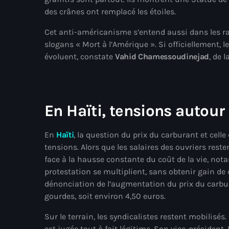
des crânes ont remplacé les étoiles.
Cet anti-américanisme s’entend aussi dans les r
slogans « Mort à l’Amérique ». Si officiellement, l
évoluent, constate
Vahid Chamessoudinejad
, de 
En Haïti, tensions autour
En
Haïti
, la question du prix du carburant et cell
tensions. Alors que les salaires des ouvriers rest
face à la hausse constante du coût de la vie, no
protestation se multiplient, sans obtenir gain de
dénonciation de l’augmentation du prix du carb
gourdes, soit environ 4,50 euros.
Sur le terrain, les syndicalistes restent mobilisés
est jugée tout à fait légitime. Son vice-président