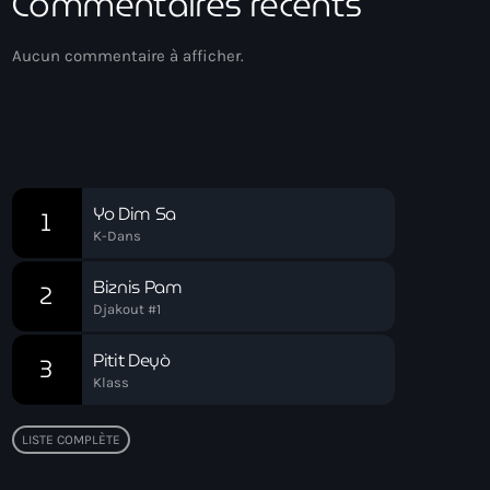
Commentaires récents
Aucun commentaire à afficher.
Chart
Yo Dim Sa
1
K-Dans
Biznis Pam
2
Djakout #1
Pitit Deyò
3
Klass
LISTE COMPLÈTE