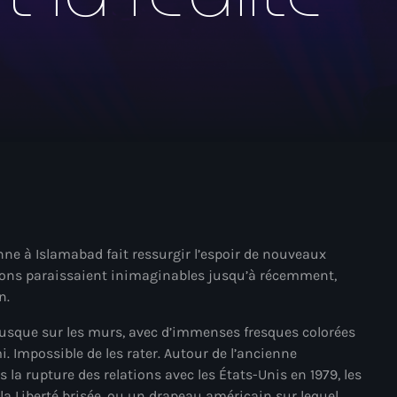
mai 2026
avril 2026
mars 2026
février 2026
janvier 2026
décembre 2025
novembre 2025
octobre 2025
nne à Islamabad fait ressurgir l’espoir de nouveaux
ssions paraissaient inimaginables jusqu’à récemment,
septembre 2025
n.
août 2025
 jusque sur les murs, avec d’immenses fresques colorées
juillet 2025
 Impossible de les rater. Autour de l’ancienne
 rupture des relations avec les États-Unis en 1979, les
juin 2025
 la Liberté brisée, ou un drapeau américain sur lequel