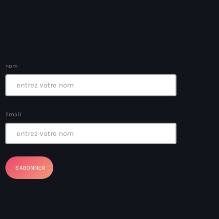
nom
Email