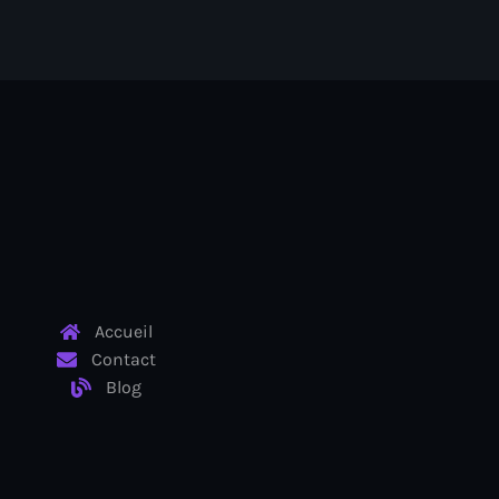
ayes
nt Louverture
nt
Accueil
Contact
Blog