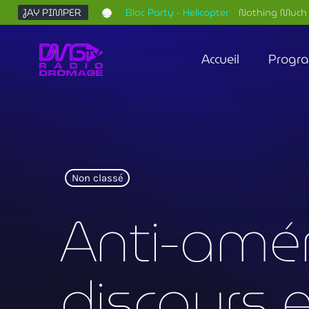
JAY PIMPER
Bloc Party - Helicopter
Nothing Much 
Accueil
Progr
Non classé
Anti-amér
discours e