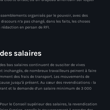
mai 2025
assemblements organisés par le pouvoir, avec des
avril 2025
e discours n’a pas changé, dans les faits, les choses
mars 2025
la rédaction en persan de RFI.
février 2025
janvier 2025
 des salaires
décembre 2024
novembre 2024
e des bas salaires continuent de susciter de vives
ent inchangés, de nombreux travailleurs peinent à faire
octobre 2024
tamment des frais de transport. Les mouvements de
 cause jusqu’à présent. Au cœur des revendications : la
septembre 2024
urant et la demande d’un salaire minimum de 3 000
août 2024
juillet 2024
. Pour le Conseil supérieur des salaires, la revendication
, Price Cyprien, appelle le gouvernement à prendre des