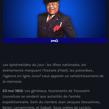
À Propos
TV Direct
Actualités
Blog Grid Sidebar
Contact
Les éphémérides du jour : les fêtes nationales, les
événements marquant l’histoire d’Haïti, les proverbes…
Archives
l’agence en ligne Juno7 vous apporte un rafraîchissement de
la mémoire.
août 2026
23 mai 1802
: Les généraux, lieutenants de Toussaint
juillet 2026
Louverture se rendent aux autorités de l’armée
expéditionnaire. Sont du nombre Jean Jacques Dessalines,
juin 2026
Belair, Lamartinière, et Gabart. Sous ordres de Leclerc,