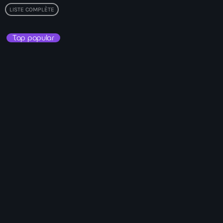
LISTE COMPLÈTE
American Airlines
American missionary couple killed in Haiti
Top popular
Amérique du Nord
Amérique latine
Ana Belique
André Jonas Vladimir Paraison
Angelo Jean-Baptiste
Anglais
Angy Desravines
Animal Rights
Annonces