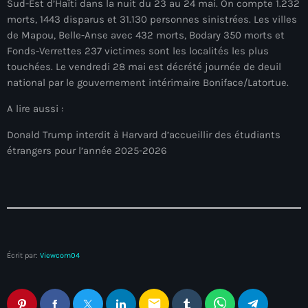
juin 2025
Sud-Est d’Haïti dans la nuit du 23 au 24 mai. On compte 1.232
morts, 1443 disparus et 31.130 personnes sinistrées. Les villes
mai 2025
de Mapou, Belle-Anse avec 432 morts, Bodary 350 morts et
Fonds-Verrettes 237 victimes sont les localités les plus
avril 2025
touchées. Le vendredi 28 mai est décrété journée de deuil
mars 2025
national par le gouvernement intérimaire Boniface/Latortue.
février 2025
A lire aussi :
Donald Trump interdit à Harvard d’accueillir des étudiants
janvier 2025
étrangers pour l’année 2025-2026
décembre 2024
novembre 2024
octobre 2024
septembre 2024
Écrit par:
Viewcom04
août 2024
juillet 2024
email