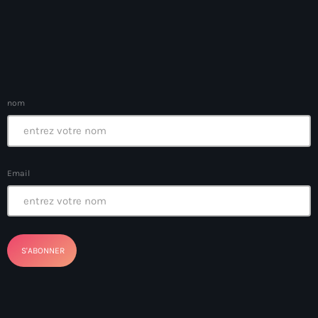
Anse-à-Foleur
Anse-à-Foleur Tags (Standard for category & specific for
story): Haïti
Anse-à-Foleur-Latortue
nom
Anti-gang Tactical Unit (UTAG)
anti-Haitian hate
anti-Haitianism
Email
Antoine Simon Airport of Les Cayes
Antoine Simon International Airport
Antony Blinken
Arabe
Arcahaie