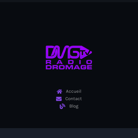
Arcahaie gangs Attack
Arcahaie Haiti
Art & Culture
art and culture
Art Haiti
Art x Ayiti
Artibonite Department
Artibonite Haiti
Accueil
Contact
artist
Blog
Artist Manuel Mathieu
Arts
Arts & Culture