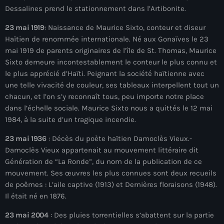
Dessalines prend le stationnement dans l’Artibonite.
mai 2026
23 mai 1919
: Naissance de Maurice Sixto, conteur et diseur
avril 2026
Haïtien de renommée internationale. Né aux Gonaïves le 23
mars 2026
mai 1919 de parents originaires de l’île de St. Thomas, Maurice
Sixto demeure incontestablement le conteur le plus connu et
février 2026
le plus apprécié d’Haïti. Peignant la société haïtienne avec
une telle vivacité de couleur, ses tableaux interpellent tout un
janvier 2026
chacun, et l’on s’y reconnaît tous, peu importe notre place
décembre 2025
dans l’échelle sociale. Maurice Sixto nous a quittés le 12 mai
1984, à la suite d’un tragique incendie.
novembre 2025
23 mai 1936
: Décès du poète haïtien Damoclès Vieux.-
octobre 2025
Damoclès Vieux appartenait au mouvement littéraire dit
Génération de “La Ronde”, du nom de la publication de ce
septembre 2025
mouvement. Ses œuvres les plus connues sont deux recueils
de poêmes : L’aile captive (1913) et Dernières floraisons (1948).
août 2025
Il était né en 1876.
juillet 2025
23 mai 2004
: Des pluies torrentielles s’abattent sur la partie