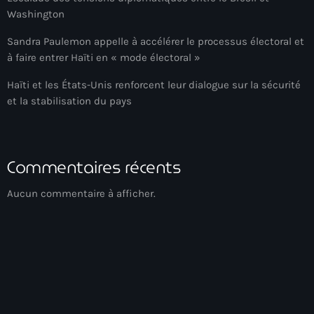
Washington
Adriano Espaillat
Sandra Paulemon appelle à accélérer le processus électoral et
Advox
à faire entrer Haïti en « mode électoral »
Aéroport Antoine Simon des Cayes
Haïti et les États-Unis renforcent leur dialogue sur la sécurité
Aéroport international Toussaint Louverture
et la stabilisation du pays
Afghanistan
Afrique du Nord et Moyen-Orient
Commentaires récents
Afrique du Sud
Aucun commentaire à afficher.
Afrique Sub-Saharienne
agri-food
Agriculture
Agriculture & Environment