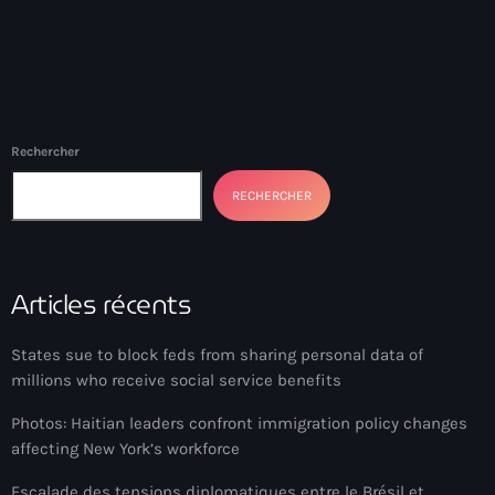
34th cohort of the PNH
400 Mawozo
400 Mawozo gang
739 new officers
Rechercher
79th UN General Assembly
RECHERCHER
A lire
AAN
Articles récents
Abrite-toi
Acte de l'Indépendance d'Haiti
States sue to block feds from sharing personal data of
millions who receive social service benefits
Action humanitaire
Photos: Haitian leaders confront immigration policy changes
activism
affecting New York’s workforce
Actualités
Escalade des tensions diplomatiques entre le Brésil et