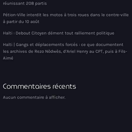
réunissant 208 partis
Adriano Espaillat
Pétion-Ville interdit les motos à trois roues dans le centre-ville
Advox
à partir du 10 août
Aéroport Antoine Simon des Cayes
Haïti : Debout Citoyen dément tout ralliement politique
Aéroport international Toussaint Louverture
Haïti | Gangs et déplacements forcés : ce que documentent
les archives de Rezo Nòdwès, d’Ariel Henry au CPT, puis à Fils-
Afghanistan
Aimé
Afrique du Nord et Moyen-Orient
Afrique du Sud
Commentaires récents
Afrique Sub-Saharienne
Aucun commentaire à afficher.
agri-food
Agriculture
Agriculture & Environment