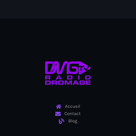
Arcahaie gangs Attack
Arcahaie Haiti
Art & Culture
art and culture
Art Haiti
Art x Ayiti
Artibonite Department
Artibonite Haiti
artist
Accueil
Artist Manuel Mathieu
Contact
Blog
Arts
Arts & Culture