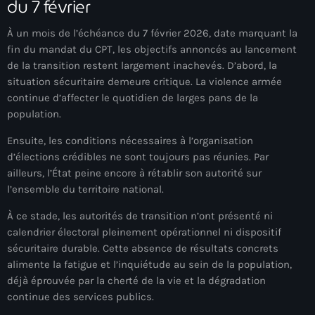
du 7 février
mai 2026
À un mois de l’échéance du 7 février 2026, date marquant la
avril 2026
fin du mandat du CPT, les objectifs annoncés au lancement
de la transition restent largement inachevés. D’abord, la
mars 2026
situation sécuritaire demeure critique. La violence armée
février 2026
continue d’affecter le quotidien de larges pans de la
population.
janvier 2026
Ensuite, les conditions nécessaires à l’organisation
décembre 2025
d’élections crédibles ne sont toujours pas réunies. Par
ailleurs, l’État peine encore à rétablir son autorité sur
novembre 2025
l’ensemble du territoire national.
octobre 2025
À ce stade, les autorités de transition n’ont présenté ni
calendrier électoral pleinement opérationnel ni dispositif
septembre 2025
sécuritaire durable. Cette absence de résultats concrets
août 2025
alimente la fatigue et l’inquiétude au sein de la population,
déjà éprouvée par la cherté de la vie et la dégradation
juillet 2025
continue des services publics.