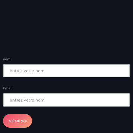
Anse-à-Foleur
Anse-à-Foleur Tags (Standard for category & specific for
story): Haïti
Anse-à-Foleur-Latortue
Anti-gang Tactical Unit (UTAG)
anti-Haitian hate
nom
anti-Haitianism
Antoine Simon Airport of Les Cayes
Email
Antoine Simon International Airport
Antony Blinken
Arabe
Arcahaie