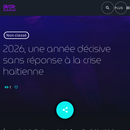
search
men
close
play_arrow
RADIO
Non classé
2026, une année décisive
sans réponse à la crise
play_arrow
RADIO DROMAGE
haïtienne
1
Accueil
Programmation
share
email
Émissions