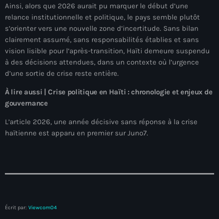
juin 2025
Ainsi, alors que 2026 aurait pu marquer le début d’une
relance institutionnelle et politique, le pays semble plutôt
mai 2025
s’orienter vers une nouvelle zone d’incertitude. Sans bilan
avril 2025
clairement assumé, sans responsabilités établies et sans
vision lisible pour l’après-transition, Haïti demeure suspendu
mars 2025
à des décisions attendues, dans un contexte où l’urgence
d’une sortie de crise reste entière.
février 2025
À lire aussi | Crise politique en Haïti : chronologie et enjeux de
janvier 2025
gouvernance
décembre 2024
L’article 2026, une année décisive sans réponse à la crise
haïtienne est apparu en premier sur Juno7.
novembre 2024
octobre 2024
septembre 2024
août 2024
Écrit par:
Viewcom04
juillet 2024